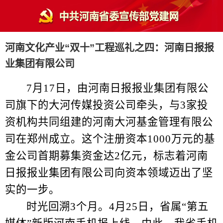
河南文化产业“双十”工程巡礼之四：河南日报报
业集团有限公司
7
月
17
日
，由河南日报报业集团有限公
司旗下的大河传媒投资公司牵头，与
3
家投
资机构共同组建的河南大河基金管理有限公
司在郑州成立。这个注册资本
1000
万元的基
金公司首期募集资金达
2
亿元，标志着河南
日报报业集团有限公司向资本领域迈出了坚
实的一步。
时光回溯
3
个月。
4
月
25
日，省属“第五