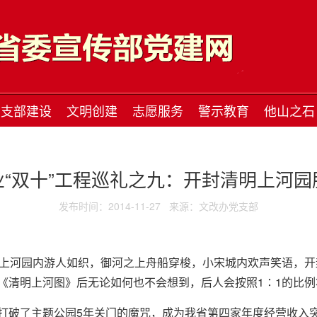
支部建设
文明创建
志愿服务
警示教育
他山之石
业“双十”工程巡礼之九：开封清明上河园
发布时间：2014-11-27
来源：文改办党支部
河园内游人如织，御河之上舟船穿梭，小宋城内欢声笑语，开封
《清明上河图》后无论如何也不会想到，后人会按照1∶1的比
破了主题公园5年关门的魔咒，成为我省第四家年度经营收入突