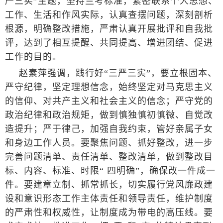
严三实”主题，坚持兰考标准，紧密联系个人思想、
工作、生活和作风实际，认真查摆问题，深刻剖析
根源，明确整改措施，严肃认真开展批评和自我批
评，达到了相互提醒、共同提高、增进团结、促进
工作的目的。
赵素萍强调，践行好“三严三实”，要立根固本、
严守纪律，坚定理想信念，始终坚定对马克思主义
的信仰、对共产主义和社会主义的信念；严守党的
政治纪律和政治规矩，做到慎独慎初慎微、自觉改
造提升；严于律己，加强自我约束，管好亲属子女
和身边工作人员。要聚焦问题、抓好整改，进一步
完善问题清单、责任清单、整改清单，做到整改目
标、内容、标准、时限“ 四明确”，确保改一件成一
件。要建章立制、抓常抓长，切实履行党风廉政建
设和意识形态工作主体责任和领导责任，维护制度
的严肃性和权威性，让制度成为带电的高压线。要