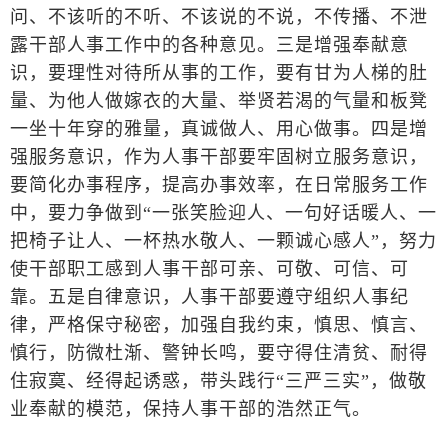
问、不该听的不听、不该说的不说，不传播、不泄
露干部人事工作中的各种意见。三是增强奉献意
识，要理性对待所从事的工作，要有甘为人梯的肚
量、为他人做嫁衣的大量、举贤若渴的气量和板凳
一坐十年穿的雅量，真诚做人、用心做事。四是增
强服务意识，作为人事干部要牢固树立服务意识，
要简化办事程序，提高办事效率，在日常服务工作
中，要力争做到“一张笑脸迎人、一句好话暖人、一
把椅子让人、一杯热水敬人、一颗诚心感人”，努力
使干部职工感到人事干部可亲、可敬、可信、可
靠。五是自律意识，人事干部要遵守组织人事纪
律，严格保守秘密，加强自我约束，慎思、慎言、
慎行，防微杜渐、警钟长鸣，要守得住清贫、耐得
住寂寞、经得起诱惑，带头践行“三严三实”，做敬
业奉献的模范，保持人事干部的浩然正气。