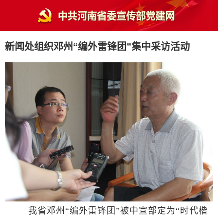
新闻处组织邓州“编外雷锋团”集中采访活动
我省邓州“编外雷锋团”被中宣部定为“时代楷