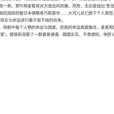
一旁。贺叶两家誓将对方逐出风铃寨。然而，无论是烧出“苍龙飞天
被民国政府被日本侵略者巧取豪夺……大河儿女们放下个人恩怨
与现实与命运进行着不屈不挠的抗争。
将剧中每个人物的命运与国家、民族的命运高度融合，紧紧相
大爱”。塑造和讴歌了一群普普通通、踏踏实实、不畏艰险、侠肝