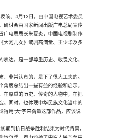
反响。4月13日，由中国电视艺术委员
。研讨会由国家新闻出版广电总局宣传
省广电局局长朱夏炎，中国电视剧制作
《大河儿女》编剧高满堂、王少华及多
的表达，是一部尊重历史、敬畏文化、
肃、非常认真的，是下了很大工夫的。
个角度总结出一些有益的经验和启示。
，在厚重的历史、传奇的人物中，在把
淀。同时，也体现中华民族文化当中的
得用“大”字来衡量这部作品，应该说
代初期到抗日战争胜利结束为时代背景，
命运沉浮，着力颂扬了中原人民乃至中