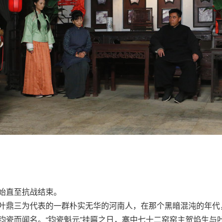
始直至抗战结束。
鼎三为代表的一群朴实无华的河南人，在那个黑暗混沌的年代
而闻名。“钧瓷魁元”挂匾之日，寨中七十二窑窑主贺焰生与