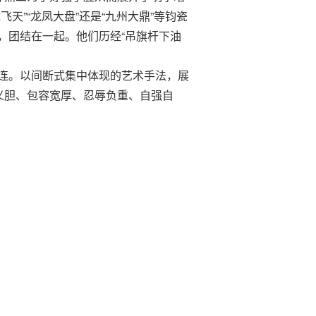
”“龙凤大盘”还是“九州大鼎”等钧瓷
，团结在一起。他们历经“吊旗杆下油
连。以间断式集中体现的艺术手法，展
义胆、包容宽厚、忍辱负重、自强自