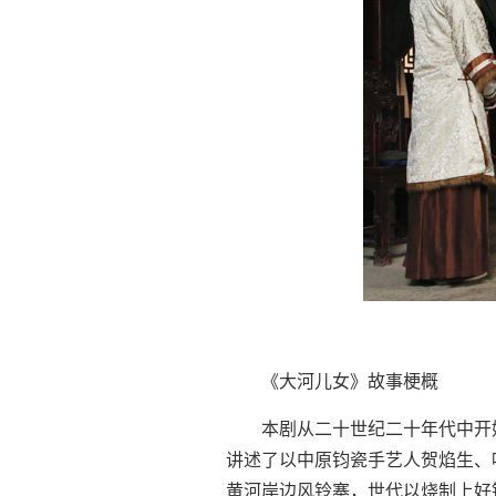
《大河儿女》故事梗概
本剧从二十世纪二十年代中开
讲述了以中原钧瓷手艺人贺焰生、叶
黄河岸边风铃寨，世代以烧制上好钧瓷