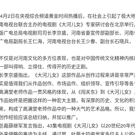
4月2日在央视综合频道黄金时间热播后，在社会上引起了极大地
南电视台联合主办的电视剧《大河儿女》专家研讨会在北京举行
版广电总局电视剧司司长李京盛，河南省委宣传部副部长、河南
广电局副局长王仁海，河南电视台台长王少春、副台长石晓兵，
仅是对河南文化的多方位表现，也是对中国传统文化精神内核
一部叫得响、立得住、传得开的历史正剧。
李京盛指出，《大河儿女》这部作品从创作过程来讲是非常严
实是值得我们从作品创作、市场运作、组织领导、宣传引导等各
高满堂老师作品一贯风格的体现，从《闯关东》到《大河儿女》
作品始终是把握这样的一种宏大主题，有深厚的历史、文化的积
来，构成了高满堂老师作品中的一种大气的艺术品格。所以，我觉
创作经验应该总结归纳，并加以推广。
薛继军发言指出，43集电视剧《大河儿女》以20世纪20年
外来侵略的事迹为主线，通过贺、叶两大钧瓷世家多位主人公的