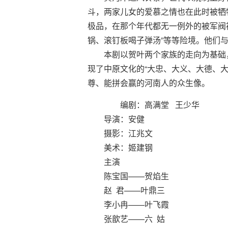
斗，两家儿女的爱慕之情也在此时被牺牲
极品，在那个年代都无一例外的被军阀
锅、滚钉板喝子弹汤”等等险境。他们
本剧以贺叶两个家族的走向为基础，
现了中原文化的“大忠、大义、大德、
尊、能拼会赢的河南人的众生像。
编剧：高满堂 王少华
导演：安健
摄影：江兆文
美术：姬建钢
主演
陈宝国——贺焰生
赵 君——叶鼎三
李小冉——叶飞霞
张歆艺——六 姑