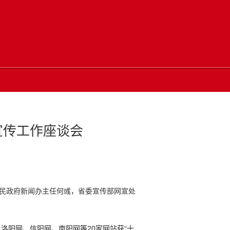
宣传工作座谈会
人民政府新闻办主任何彧，省委宣传部网宣处
洛阳网、信阳网、南阳网等20家网站获“十