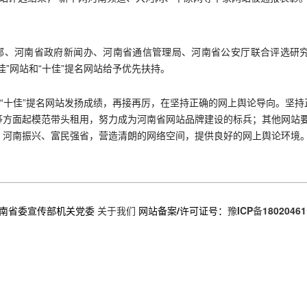
传部、河南省政府新闻办、河南省通信管理局、河南省公安厅联合评选研
”网站和“十佳”提名网站给予优先扶持。
和“十佳”提名网站发扬成绩，再接再厉，在坚持正确的网上舆论导向。坚
方面起模范带头租用，努力成为河南省网站品牌建设的标兵；其他网站要向
、河南振兴、富民强省，营造清朗的网络空间，提供良好的网上舆论环境
南省委宣传部机关党委
关于我们
网站备案/许可证号：
豫ICP备18020461