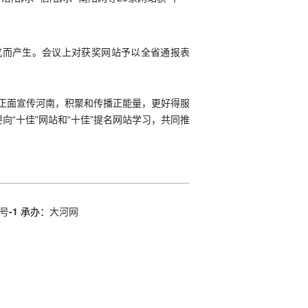
究而产生。会议上对获奖网站予以全省通报表
持正面宣传河南，积聚和传播正能量，更好得服
“十佳”网站和“十佳”提名网站学习，共同推
。
号-1
承办：
大河网