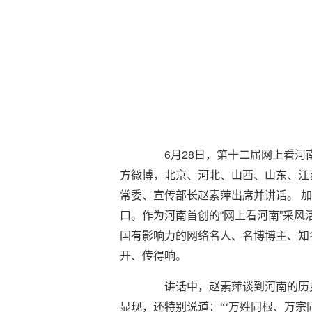
6
28
月
日，第十二届网上看河
方微博，北京、河北、山西、山东、江
常委、宣传部长赵素萍出席并讲话。
加
口。作为河南首创的“网上看河南”采风
国有影响力的网络名人、名博博主、知
开、传得响。
讲话中，赵素萍谈到河南的历史
显现，还特别说道：“‘万姓同根、万宗