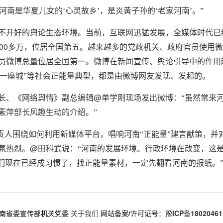
南是华夏儿女的‘心灵故乡’，是炎黄子孙的‘老家河南’。”
开好的舆论生态环境。当前，互联网迅猛发展，全媒体时代已
00
多万，位居全国第五。越来越多的党政机关、政府官员使用微
员微博总量位居全国第一。微博在新闻宣传、舆论引导中的作用
温暖一座城”等社会正能量典型，都是由微博网友发现、发起的。
@
长、《网络舆情》副总编辑
单学刚现场发出微博：“虽然常来
素萍部长风趣生动的介绍。”
责人围绕如何利用新媒体平台，唱响河南“正能量”建言献策，并
@
氛热烈。
田科武说：“河南的发展环境、行政环境在改变，这
们现在已经成习惯了，找正能量素材，一定先翻看河南的报纸。
南省委宣传部机关党委
关于我们
网站备案/许可证号：
豫ICP备18020461