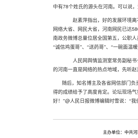
78
中有
个姓氏的源头在河南。可以说，河
赵素萍指出，好的发展环境离不
58
网络大省、网民大省，河南网民已达
南政务微博总量位居全国第五，公职人
“诚信鸡蛋哥”、“送药哥”、“一碗面
人民网舆情监测室常务副秘书
的河南一直是网络的热点地域，先听赵
随后，知名博主及各省网信部门负
得的成绩给予了高度肯定。论坛现场气
@
好！”
人民日报微博编辑时雪说：“我
主办单位：中共河