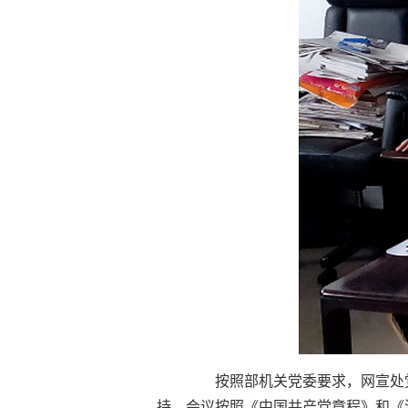
按照部机关党委要求，网宣处党
持，会议按照《中国共产党章程》和《