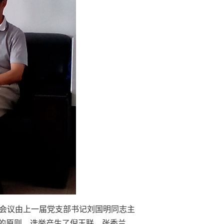
会议由上一届党支部书记刘国明同志主
的原则，选举产生了倪玉联、张秀兰、