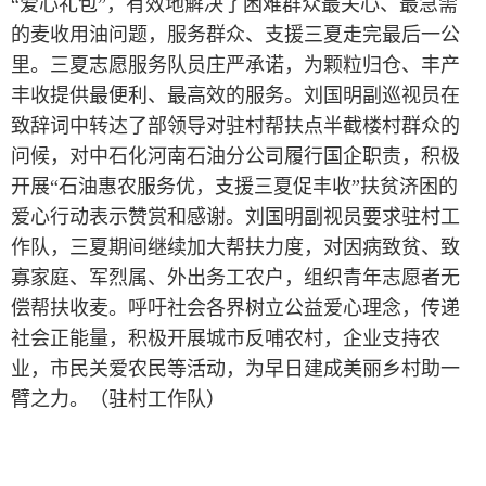
“爱心礼包”，有效地解决了困难群众最关心、最急需
的麦收用油问题，服务群众、支援三夏走完最后一公
里。三夏志愿服务队员庄严承诺，为颗粒归仓、丰产
丰收提供最便利、最高效的服务。刘国明副巡视员在
致辞词中转达了部领导对驻村帮扶点半截楼村群众的
问候，对中石化河南石油分公司履行国企职责，积极
开展“石油惠农服务优，支援三夏促丰收”扶贫济困的
爱心行动表示赞赏和感谢。刘国明副视员要求驻村工
作队，三夏期间继续加大帮扶力度，对因病致贫、致
寡家庭、军烈属、外出务工农户，组织青年志愿者无
偿帮扶收麦。呼吁社会各界树立公益爱心理念，传递
社会正能量，积极开展城市反哺农村，企业支持农
业，市民关爱农民等活动，为早日建成美丽乡村助一
臂之力。（驻村工作队）