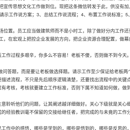
把宣传思想文化工作做到位。现把这条微信转发于此，供没有加
示工作说方案；3、总结工作说流程；4、布置工作说标准；5
位置。员工应当做建筑师而不是小时工，除了做好分内工作还
工，在宏观上把控企业发展的方向，把企业资源合理配置，做幕
工作过程多艰辛，你多么不容易！老板不傻，否则做不到今天。
问答题，而是要让老板做选择题。请示工作至少保证给老板两
描述流程，不只是先后顺序逻辑清楚，还要找出流程中的关键
有考核，考核就要建立工作标准，否则下属不知道如何做，做到
意聆听他们的问题，让其阐述越详细做好。关心下级就是关心细
的经验教训毫不保留的交接给继任者，把完成的与未竟的工作分
工作中的感悟，哪些是学到的，哪些是悟到的，哪些是反思的