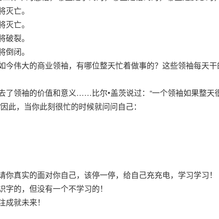
将灭亡。
将灭亡。
将破裂。
将倒闭。
今伟大的商业领袖，有哪位整天忙着做事的？这些领袖每天干
领袖的价值和意义……比尔•盖茨说过：“一个领袖如果整天
”因此，当你此刻很忙的时候就问问自己：
你真实的面对你自己，该停一停，给自己充充电，学习学习！
字的，但没有一个不学习的！
注成就未来！