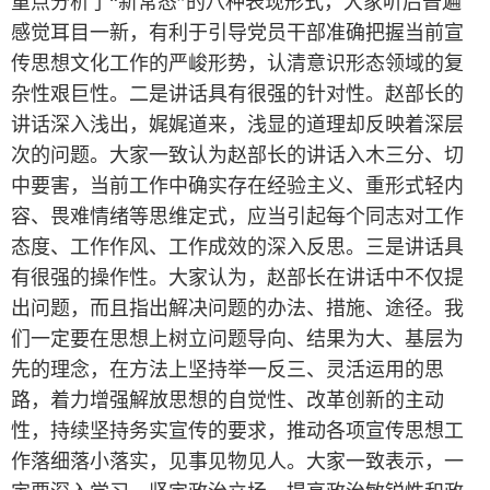
重点分析了“新常态”的八种表现形式，大家听后普遍
感觉耳目一新，有利于引导党员干部准确把握当前宣
传思想文化工作的严峻形势，认清意识形态领域的复
杂性艰巨性。二是讲话具有很强的针对性。赵部长的
讲话深入浅出，娓娓道来，浅显的道理却反映着深层
次的问题。大家一致认为赵部长的讲话入木三分、切
中要害，当前工作中确实存在经验主义、重形式轻内
容、畏难情绪等思维定式，应当引起每个同志对工作
态度、工作作风、工作成效的深入反思。三是讲话具
有很强的操作性。大家认为，赵部长在讲话中不仅提
出问题，而且指出解决问题的办法、措施、途径。我
们一定要在思想上树立问题导向、结果为大、基层为
先的理念，在方法上坚持举一反三、灵活运用的思
路，着力增强解放思想的自觉性、改革创新的主动
性，持续坚持务实宣传的要求，推动各项宣传思想工
作落细落小落实，见事见物见人。大家一致表示，一