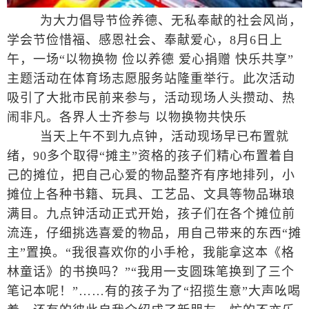
为大力倡导节俭养德、无私奉献的社会风尚，
学会节俭惜福、感恩社会、奉献爱心，8月6日上
午，一场“以物换物 俭以养德 爱心捐赠 快乐共享”
主题活动在体育场志愿服务站隆重举行。此次活动
吸引了大批市民前来参与，活动现场人头攒动、热
闹非凡。各界人士齐参与 以物换物共快乐
当天上午不到九点钟，活动现场早已布置就
绪，90多个取得“摊主”资格的孩子们精心布置着自
己的摊位，把自己心爱的物品整齐有序地排列，小
摊位上各种书籍、玩具、工艺品、文具等物品琳琅
满目。九点钟活动正式开始，孩子们在各个摊位前
流连，仔细挑选喜爱的物品，用自己带来的东西“摊
主”置换。“我很喜欢你的小手枪，我能拿这本《格
林童话》的书换吗？”“我用一支圆珠笔换到了三个
笔记本呢！”……有的孩子为了“招揽生意”大声吆喝