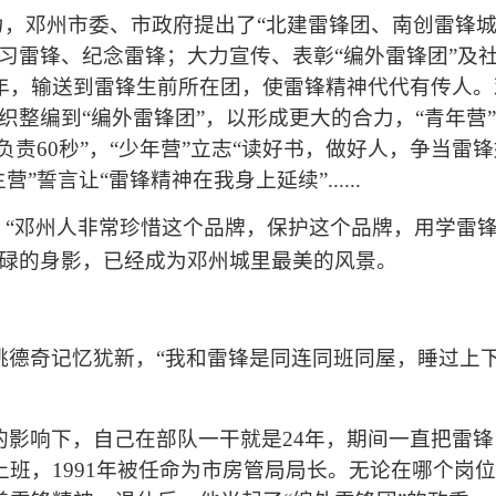
力，邓州市委、市政府提出了
“
北建雷锋团、南创雷锋
习雷锋、纪念雷锋；大力宣传、表彰
“
编外雷锋团
”
及
年，输送到雷锋生前所在团，使雷锋精神代代有传人。
织整编到“编外雷锋团”，以形成更大的合力，“青年营”
负责
60
秒”，“少年营”立志“读好书，做好人，争当雷锋
生营”誓言让“雷锋精神在我身上延续”
......
：
“
邓州人非常珍惜这个品牌，保护这个品牌，用学雷
碌的身影，已经成为邓州城里最美的风景。
姚德奇记忆犹新，
“
我和雷锋是同连同班同屋，睡过上
的影响下，自己在部队一干就是
24
年，期间一直把雷锋
上班，
1991
年被任命为市房管局局长。无论在哪个岗位