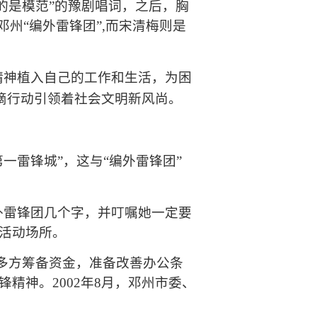
的是模范
”
的豫剧唱词，之后，胸
邓州“编外雷锋团”
,
而宋清梅则是
精神植入自己的工作和生活，为困
滴行动引领着社会文明新风尚。
第一雷锋城
”
，这与“编外雷锋团”
外雷锋团几个字，并叮嘱她一定要
活动场所。
多方筹备资金，准备改善办公条
锋精神。
2002
年
8
月，邓州市委、