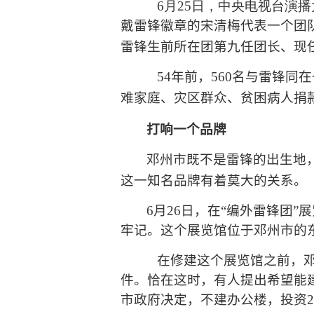
6
月25
日
，中央电视台演播
戴雷锋徽章的宋清梅代表一个团
雷锋生前所在团第九任团长、现
54
年前，
560
名与雷锋同在
难家庭、灾区群众、贫困病人捐
打响一个品牌
邓州市既不是雷锋的出生地
这一知名品牌有着莫大的关系。
6
月
26
日
，在
“
编外雷锋团
”
展
牢记。这个展览馆位于邓州市的
在修建这个展览馆之前，
件。恰在这时，有人提出希望能
市政府决定，不建办公楼，投资
2