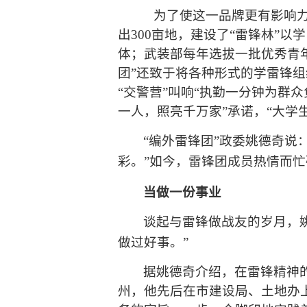
为了使这一品牌更有影响
出
300
亩地，建设了
“
雷锋林
”
以学
体；武装部每年选拔一批优秀青
团”还致于将各种形式的学雷锋组
“交警营”叫响“执勤一分钟为群众
一人，照亮千万家”承诺，“大学
“
编外雷锋团
”
政委姚德奇说
彩。
”
如今，雷锋团成员热情而忙
当做一份事业
谈起与雷锋做战友的岁月，
做过好事。
”
据姚德奇介绍，在雷锋精神
州，他先后在市建设局、土地办