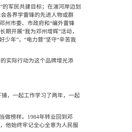
城
”
的军民共建目标；在湍河岸边划
社会各界学雷锋的先进人物或群
邓州市委、市政府和“编外雷锋
长期开展“我为邓州增辉”活动，
好少年”，“电力营”坚守“辛苦我
锋的实际行动为这个品牌增光添
下铺，一起工作学习了两年，一起
当做榜样。
1984
年转业回到邓
，他始终牢记全心全意为人民服