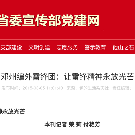
支部建设
文明创建
志愿服务
警示教育
他山之石
邓州编外雷锋团：让雷锋精神永放光芒
发布时间：2015-03-05 11:01:49
来源：党的生活杂志社
责任编辑：
神永放光芒
本刊记者 荣 莉 付艳芳