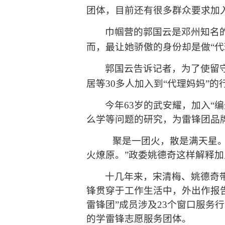
团体，目前还有很多群众要求加
巾帼营的郭国云是邓州知名
而，最让她骄傲的身份却是做
“
代
郭国云告诉记者，为了使留
居等
30
多人加入到
“
代理妈妈
”
的
今年
63
岁的武安耀，加入“
么学等问题的研究，为雷锋团品
聚是一团火，散是满天星
火燎原。
”
政委姚德奇这样解释加
十几年来，宋清梅、姚德奇
锋贯穿于工作生活中，外出作报
雷锋团
”
成员涉及
23
个窗口服务行
的学雷锋志愿服务团体。