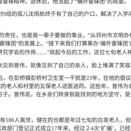
着雷锋精神。退休后，他当起了
“
编外雷锋团
”
的政委。
村
9
组的孤儿沈雨航终于有了自己的户口，解决了入学
的责任，也是我一辈子要做的事业。
”
从邓州市文明办
雷锋团
”
的发展上。
“
接下来我们打算筹办‘编外雷锋团
研究学会的作用
……”
说起今后的工作，这位七旬老人
次见到曾伟，就像见到了自己的亲人，脸上堆满了笑容
后，在彭桥镇彭桥村卫生室一干就是
23
年，在他的倡
院的老人和村里的五保老人送医送药。这些年，曾伟为
日子。曾伟说，在乡亲们转身就能找到的地方坚守，是
已有
186
人离世，健在的也都是年过七旬的白发老人，
民政部门登记正式成立
17
年来，经过２
4
次
‘
扩编
’
，已经