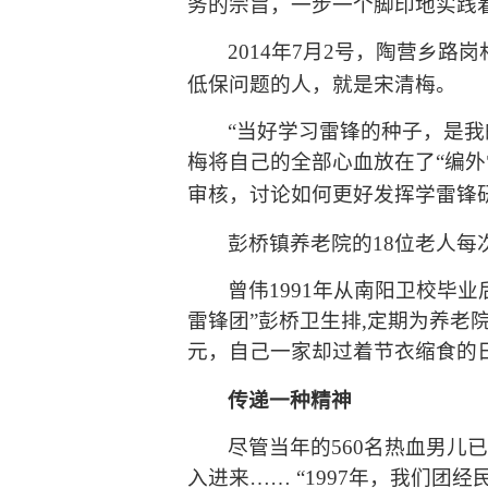
务的宗旨，一步一个脚印地实践
2014
年
7
月
2
号，陶营乡路岗
低保问题的人，就是宋清梅。
“
当好学习雷锋的种子，是我
梅将自己的全部心血放在了
“
编外
审核，讨论如何更好发挥学雷锋
彭桥镇养老院的
18
位老人每
曾伟
1991
年从南阳卫校毕业
雷锋团
”
彭桥卫生排
,
定期为养老
元，自己一家却过着节衣缩食的
传递一种精神
尽管当年的
560
名热血男儿
入进来
…… “1997
年，我们团经