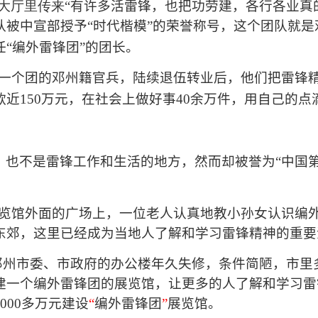
大厅里传来“
有许多活雷锋，也把功劳建，各行各业真
队被中宣部授予
“
时代楷模
”
的荣誉称号，这个团队就是
任
“
编外雷锋团
”
的团长。
一个团的邓州籍官兵，陆续退伍转业后，他们把雷锋
款近
150
万元，在社会上做好事
40
余万件，用自己的点
，也不是雷锋工作和生活的地方，然而却被誉为
“
中国
览馆外面的广场上，一位老人认真地教小孙女认识编
东郊，这里已经成为当地人了解和学习雷锋精神的重要
邓州市委、市政府的办公楼年久失修，条件简陋，市里
建一个编外雷锋团的展览馆，让更多的人了解和学习雷
000
多万元建设
“
编外雷锋团
”
展览馆。