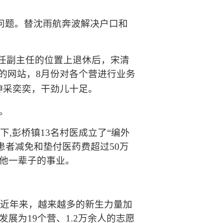
问题。替沈雨航奔波解决户口和
任副主任的位置上退休后，宋清
’的网站，
8
月份对各个营进行业务
神采奕奕，干劲儿十足。
。
议下
,
彭桥镇
13
名村医成立了
“
编外
患者减免和垫付医药费超过
50
万
他一辈子的事业。
但近年来，越来越多的新生力量加
发展为
19
个营、
1.2
万余人的志愿