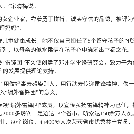
入。”宋清梅说。
的女企业家，靠着勇于拼搏、诚实守信的品德，被评为
理妈妈
”
。
守儿童健康成长，她不仅自己担任了
5
个留守孩子的
“
代
行列，以母亲的似水柔情在孩子心中浇灌出幸福之花。
编外雷锋团”不久便创建了邓州学雷锋研究会，致力于
牌的发展提供理论支持。
。
“
用做好事去感染别人，用行动去传递雷锋精神，像
入
“
编外雷锋团
”
的意义。
带领
“
编外雷锋团
”
成员，以宣传弘扬雷锋精神为己任，
告
2000
多场次，足迹达
13
个省市，听众达
150
余万人次
业、
80
个岗位，有
400
多人次荣获省市优秀共产党员、