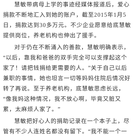
慧敏带病母上学的事迹经媒体报道后，爱心
捐款不断地汇入到她的账户，截至
2015
年
1
月
5
日，捐款达到
30
多万元。不少企业愿意给底慧敏
提供岗位，养老机构也伸出了援手。
对于仍在不断涌入的善款，慧敏明确表示，
“以后，靠我和爸爸的双手完全可以支撑起这个
家了！请把钱捐给更需要的人。”关于自己以后
兼职的事情，她也坦言一切等妈妈住院后情况好
转了再说。至于养老机构，底慧敏思虑长远，
“像我妈这种情况，我不放心啊，毕竟又脏又
累，太麻烦人家了。”
慧敏把好心人的捐助记录在一个本子上，尽
管有不少人连姓名都没有留下。“我不能一个一