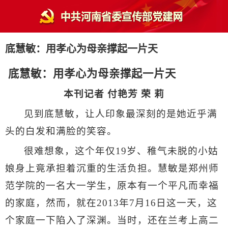
底慧敏：用孝心为母亲撑起一片天
底慧敏：用孝心为母亲撑起一片天
本刊记者 付艳芳 荣 莉
见到底慧敏，让人印象最深刻的是她近乎满
头的白发和满脸的笑容。
很难想象，这个年仅
19
岁、稚气未脱的小姑
娘身上竟承担着沉重的生活负担。慧敏是郑州师
范学院的一名大一学生，原本有一个平凡而幸福
的家庭，然而，就在
2013
年
7
月
16
日这一天，这
个家庭一下陷入了深渊。当时，还在兰考上高二