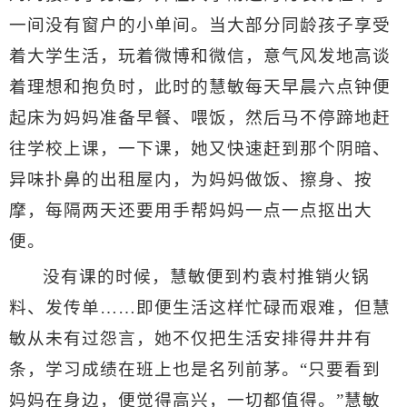
一间没有窗户的小单间。当大部分同龄孩子享受
着大学生活，玩着微博和微信，意气风发地高谈
着理想和抱负时，此时的慧敏每天早晨六点钟便
起床为妈妈准备早餐、喂饭，然后马不停蹄地赶
往学校上课，一下课，她又快速赶到那个阴暗、
异味扑鼻的出租屋内，为妈妈做饭、擦身、按
摩，每隔两天还要用手帮妈妈一点一点抠出大
便。
没有课的时候，慧敏便到杓袁村推销火锅
料、发传单……即便生活这样忙碌而艰难，但慧
敏从未有过怨言，她不仅把生活安排得井井有
条，学习成绩在班上也是名列前茅。“只要看到
妈妈在身边，便觉得高兴，一切都值得。”慧敏