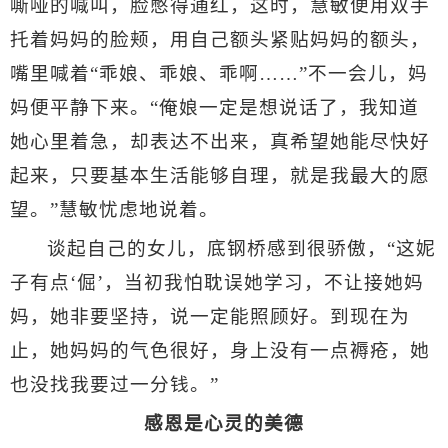
嘶哑的喊叫，脸憋得通红，这时，慧敏便用双手
托着妈妈的脸颊，用自己额头紧贴妈妈的额头，
嘴里喊着“乖娘、乖娘、乖啊
……
”不一会儿，妈
妈便平静下来。“俺娘一定是想说话了，我知道
她心里着急，却表达不出来，真希望她能尽快好
起来，只要基本生活能够自理，就是我最大的愿
望。”慧敏忧虑地说着。
谈起自己的女儿，底钢桥感到很骄傲，“这妮
子有点‘倔’，当初我怕耽误她学习，不让接她妈
妈，她非要坚持，说一定能照顾好。到现在为
止，她妈妈的气色很好，身上没有一点褥疮，她
也没找我要过一分钱。”
感恩是心灵的美德