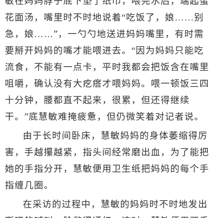
敏在妈妈脖子底下垫了纸巾，喂完水后，端起蛋
花面汤，嘴里时不时地说着“吃饭了，娘……别
急，娘……”，一勺勺地送进妈妈嘴里，有时需
要掰开妈妈的嘴才能喂进去。“因为妈妈只能吃
流食，不能有一点卡，平时我都会把饭含在嘴里
咀嚼，确认没有大疙瘩才喂妈妈。喂一顿饭三四
十分钟，腰都直不起来，很累，但还得继续
干。”底慧敏难掩疲惫，但仍微笑着对记者说。
由于长时间卧床，慧敏妈妈的身体萎缩得厉
害，手越攥越紧，指头间经常磨出血，为了能把
她的手指分开，慧敏便用卫生纸把妈妈的每个手
指缠几圈。
在采访的过程中，慧敏的妈妈时不时地发出