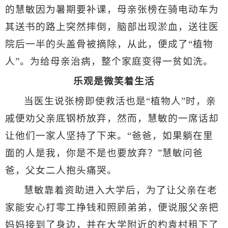
的慧敏因为暑期要补课，母亲张榜在骑电动车为
其送书的路上突然摔倒，脑部出现淤血，送往医
院后一半的头盖骨被摘除，从此，便成了“植物
人”。为给母亲治病，整个家庭变得一贫如洗。
乐观是微笑着生活
当医生说张榜即使救活也是“植物人”时，亲
戚便劝父亲底钢桥放弃，然而，慧敏的一席话却
让他们一家人坚持了下来。“爸爸，如果躺在里
面的人是我，你是不是也要放弃？”慧敏问爸
爸，父女二人抱头痛哭。
慧敏靠着资助进入大学后，为了让父亲在老
家能安心打零工挣钱和照顾弟弟，便说服父亲把
妈妈接到了身边，并在大学附近的杓袁村租下了