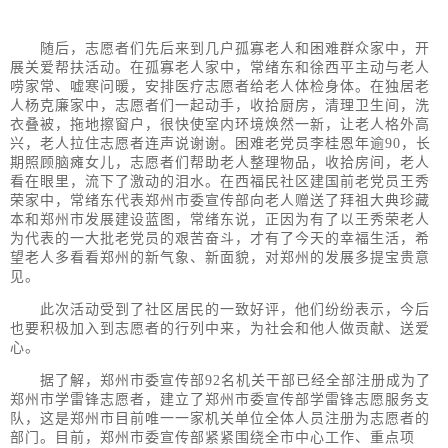
随后，志愿者们先后来到几户孤寡老人和困难群众家中，开
展关爱帮扶活动。在孤寡老人家中，常绪东和徐西平主动与老人
唠家常、嘘寒问暖，安排医疗志愿者给老人体检身体。在独居老
人杨克廉家中，志愿者们一起动手，收拾厨房，清理卫生间，洗
衣叠被，拖地擦窗户，很快使室内环境焕然一新，让老人格外高
兴，老人拉住志愿者连声说谢谢。困难老党员李桂恩年逾90，长
期照顾脑瘫女儿，志愿者们帮助老人整理物品，收拾房间，老人
看在眼里，流下了激动的泪水。在西福民社区建国前老党员王秀
荣家中，常绪东代表郑州市委宣传部向老人赠送了拜祖大典珍藏
本和郑州市发展建设蓝图，常绪东说，正因为有了以王秀荣老人
为代表的一大批老党员的艰苦奋斗，才有了今天的幸福生活，希
望老人多看看郑州的新气象、新面貌，对郑州的发展多提宝贵意
见。
此次活动受到了社区居民的一致好评，他们纷纷表示，今后
也要积极加入到志愿者的行列中来，为社会和他人做贡献、送爱
心。
据了解，郑州市委宣传部92名机关干部已经全部注册成为了
郑州市学雷锋志愿者，建立了郑州市委宣传部学雷锋志愿服务支
队，这是郑州市目前唯一一家机关单位全体人员注册为志愿者的
部门。目前，郑州市委宣传部紧紧围绕全市中心工作、重点项