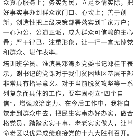
众真心服务上；务实为民，立足乡情实际，把
好事实事办到群众家门口、心坎上；善于创
新，创造性把上级决策部署落实到千家万户；
一心为公，公道正派，成为群众可信赖的主心
骨；严于律己，注重形象，让一行一言无愧党
和群众、堪作表率。
培训班学员、淮滨县邓湾乡党委书记郑桂平表
示，谢书记的党课对于我们贫困地区基层干部
非常具有指导意义。对于当前脱贫攻坚等一系
列复杂而具体的工作，要牢固树立
“四个自
信”，增强政治定力。在今后工作中，我将自
觉走到群众中去，把民生实事办好办实，做合
格党员，踏踏实实干事，老老实实做人，让革
命老区以优异成绩迎接党的十九大胜利召开。