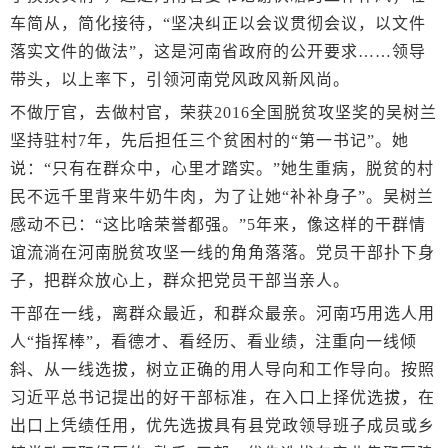
车简从，简化接待，“坚决纠正以会议贯彻会议，以文件
落实文件的做法”，这是河南省政府的公开要求……领导
带头，以上率下，引领河南党风政风新风尚。
不做厅官，去做村官，荣获2016全国脱贫攻坚奖的吴树兰
坚持驻村7年，先后担任三个贫困村的“第一书记”。她
说：“只有在群众中，心里才踏实。”她生重病，脱贫的村
民不远千里背来牛奶牛肉，为了让她“补补身子”。吴树兰
感动不已：“这比啥荣誉都强。”5年来，像这样的干群情
谊流淌在河南脱贫攻坚一线的角角落落。党员干部扑下身
子，把群众放心上，群众把党员干部当亲人。
干部在一线，离群众最近，和群众最亲。河南巧用选人用
人“指挥棒”，看德才、看经历、看业绩，注重向一线倾
斜、从一线选拔，树立正确的用人导向和工作导向。按照
习近平总书记提出的好干部标准，在入口上择优选拔，在
出口上凭绩任用，优先选拔具有县党政领导班子成员或乡