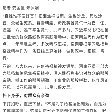
记者 龚金星 朱佩娴
“百姓谁不爱好官？把泪焦桐成雨。生也沙丘，死也沙
丘，父老生死系。暮雪朝霜，毋改英雄意气”“为官一任，
造福一方，遂了平生意”……3年多前，习近平总书记在第
二批党的群众路线教育实践活动中，把河南兰考作为联系
点，一年两赴兰考，多次听取汇报，强调要把学习弘扬焦
裕禄精神作为一条红线贯穿始终，做到深学、细照、笃
行。
党的十八大以来，在焦裕禄精神发源地，河南党员干部大
力弘扬和传承焦裕禄精神，深入践行焦书记对群众的那股
亲劲、抓工作的那股韧劲、干事业的那股拼劲，以作风正
党风，以党风赢民心，以民心促发展。
扑下身子，对群众有亲劲
不打招呼，直接下县，“不是为了给基层出难题，而是为
了摸摸实情”，这是河南省委书记谢伏瞻的工作作风；轻