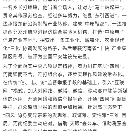
一名乡长打瞌睡，他当着全场人，让对方“马上站起来”，
责令其作深刻检查。经过多年努力，睢县“东引西进”，一
边承接东部沿海制鞋产业转移，建成“中原鞋都”，一边抢
抓西邻郑州航空港经济综合实验区机遇，打造“中原电子
信息产业基地”，探索出一条工业化、城镇化、农业现代
化“三化”协调发展的路子，先后荣获河南省“十快”产业集
聚区称号，被评为全国平安建设先进县。
为了全面落实中央八项规定精神，着力纠正基层“四风”，
河南锲而不舍，连打组合拳，逐步实现作风建设常态化。
在传统“信、电、访”监督举报手段的基础上，引入“互联
网+”模式，加大对网络、微博、微信、移动客户端等新媒
体的运用，开通网络和微信举报平台，开通“四风”问题随
手拍，群众监督举报的渠道更加畅通。针对高压态势下
“四风”隐身变异带来的发现难、取证难、定性难“三难”困
局，河南纪委主动应对，借助“天眼”查公车、借助税票查