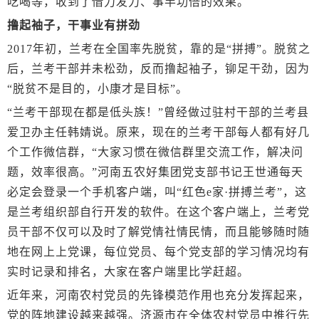
吃喝等，收到了借力发力、事半功倍的效果。
撸起袖子，干事业有拼劲
2017年初，兰考在全国率先脱贫，靠的是“拼搏”。脱贫之
后，兰考干部并未松劲，反而撸起袖子，铆足干劲，因为
“脱贫不是目的，小康才是目标”。
“兰考干部现在都是低头族！”曾经做过驻村干部的兰考县
爱卫办主任韩婧说。原来，现在的兰考干部每人都有好几
个工作微信群，“大家习惯在微信群里交流工作，解决问
题，效率很高。”河南五农好集团党支部书记王世通每天
必定会登录一个手机客户端，叫“红色e家·拼搏兰考”，这
是兰考组织部自行开发的软件。在这个客户端上，兰考党
员干部不仅可以及时了解党情社情民情，而且能够随时随
地在网上上党课，每位党员、每个党支部的学习情况均有
实时记录和排名，大家在客户端里比学赶超。
近年来，河南农村党员的先锋模范作用也充分发挥起来，
党的阵地建设越来越强。济源市在全体农村党员中推行先