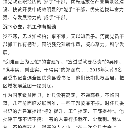
镇党政正职经历的“熟手”干部，优先选拔在产业集聚区建
设、扶贫开发中成效明显的“能手”干部，优先选拔年富力
强、有发展潜力的“成手”干部。
沉下心去，抓工作有韧劲
岁不寒，无以知松柏；事不难，无以知君子。河南党员干
部抓工作有韧劲，围绕强党建转作风，凝心聚力，科学发
展。
“迎难而上为民忙”的吉建军、“宣过誓就要尽责”的吴刚、
“谋事实、创业实、干得实”的郑灏东……2015年河南5名
县委书记当选全国优秀县委书记，他们长期扎根基层，把
区域发展蓝图一绘到底。
作为国家级贫困县，睢县没有高速，不通高铁，不临国
道，几年前面临发展困难，一些干部萎靡不振。时任县委
书记的吉建军提出“标准提升、工作提速、干部提神”。他
批评干部不遮不掩：“有的人奉行多栽花、少栽刺。我认
为，不怕得罪人，得罪的人才少。”在一次全县大会上，