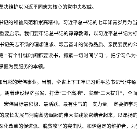
坚决维护以习近平同志为核心的党中央权威。
书记的领袖风范和崇高精神。习近平总书记的七年知青岁月为
重要启示。我们要牢记总书记的谆谆教诲，以习近平总书记为
书记矢志不渝的理想追求、艰苦奋斗的优秀品质、亲民爱民的
瘾”“有个针缝时间都要读书，抓紧一切时间学习”，把学习作
掌握为民服务的本领。
出彩的宏伟事业。当前，全省上下正牢记习近平总书记“让中原更
，朝着建设经济强省、打造“三个高地”、实现“三大提升”，全
一宏伟目标最积极、最活跃、最有生气的一支力量,一定要把学
的成长发展与河南蓄势崛起的伟大实践紧密结合起来，以昂扬
深化改革的促进派、脱贫攻坚的突击队、和谐稳定的维护者，为