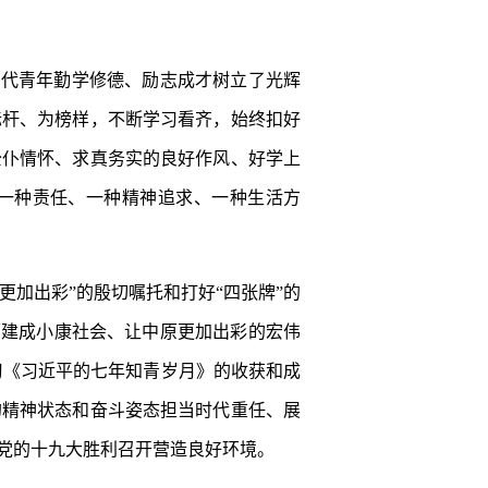
当代青年勤学修德、励志成才树立了光辉
标杆、为榜样，不断学习看齐，始终扣好
公仆情怀、求真务实的良好作风、好学上
为一种责任、一种精神追求、一种生活方
加出彩”的殷切嘱托和打好“四张牌”的
面建成小康社会、让中原更加出彩的宏伟
习《习近平的七年知青岁月》的收获和成
的精神状态和奋斗姿态担当时代重任、展
党的十九大胜利召开营造良好环境。