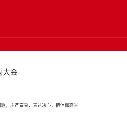
誓大会
国歌，庄严宣誓，表达决心，把信仰高举