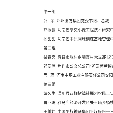
第一组
薛 荣 郑州圆方集团党委书记、总裁
茹振钢 河南省杂交小麦工程技术研究
孙甜甜 河南省中原网球训练基地管理
第二组
裴春亮 辉县市张村乡裴寨村党支部书
郭爱萍 焦作市公交总公司“郭爱萍劳模
孟 瑾 河南中烟工业有限责任公司安
第三组
黄久生 潢川县双柳树镇驻郑州农民工
曹亚玲 驻马店经济开发区关王庙乡杨
王羊娃 中国平煤神马集团平煤股份十