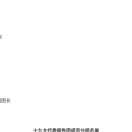
长
团团长
十九大代表报告团成员分组名单