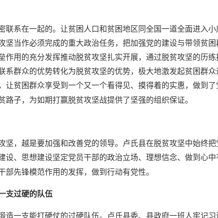
密联系在一起的。让贫困人口和贫困地区同全国一道全面进入小
攻坚当作必须完成的重大政治任务，把加强党的建设与带领贫困
垒作用的充分发挥推动脱贫攻坚扎实开展，通过脱贫攻坚的历练
联系群众的优势转化为脱贫攻坚的优势，极大地激发起贫困群众
，让贫困群众享受到一个又一个看得见、摸得着的实惠，做到了
贫路子，为如期打赢脱贫攻坚战提供了坚强的组织保证。
攻坚，越是要加强和改善党的领导。卢氏县在脱贫攻坚中始终把
建设、思想建设坚定党员干部的政治立场、理想信念、做到心中
干部先锋模范作用的发挥，做到行动有党性。
一支过硬的队伍
锻造一支能打硬仗的过硬队伍。卢氏县委、县政府一班人牢记习