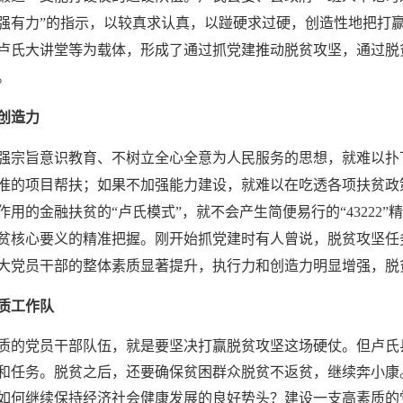
强有力”的指示，以较真求认真，以踫硬求过硬，创造性地把打
卢氏大讲堂等为载体，形成了通过抓党建推动脱贫攻坚，通过脱
。
创造力
强宗旨意识教育、不树立全心全意为人民服务的思想，就难以扑
准的项目帮扶；如果不加强能力建设，就难以在吃透各项扶贫政
作用的金融扶贫的
“卢氏模式”，就不会产生简便易行的“4322
贫核心要义的精准把握。刚开始抓党建时有人曾说，脱贫攻坚任
大党员干部的整体素质显著提升，执行力和创造力明显增强，脱
质工作队
质的党员干部队伍，就是要坚决打赢脱贫攻坚这场硬仗。但卢氏
和任务。脱贫之后，还要确保贫困群众脱贫不返贫，继续奔小康
如何继续保持经济社会健康发展的良好势头？建设一支高素质的