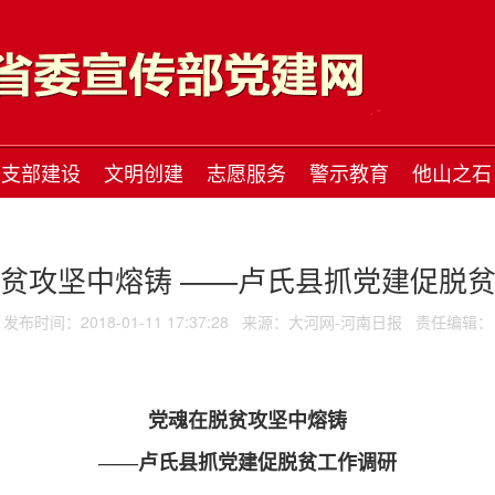
支部建设
文明创建
志愿服务
警示教育
他山之石
贫攻坚中熔铸 ——卢氏县抓党建促脱
发布时间：2018-01-11 17:37:28
来源：大河网-河南日报
责任编辑：
党魂在脱贫攻坚中熔铸
——卢氏县抓党建促脱贫工作调研