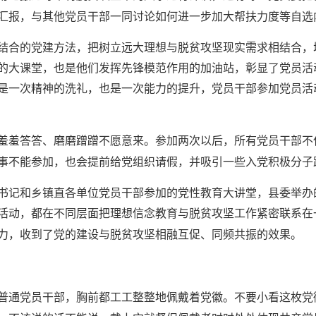
汇报，与其他党员干部一同讨论如何进一步加大帮扶力度等自选
结合的党建方法，把树立远大理想与脱贫攻坚现实需求相结合，
的大课堂，也是他们发挥先锋模范作用的加油站，彰显了党员活
是一次精神的洗礼，也是一次能力的提升，党员干部参加党员活
羞羞答答、磨磨蹭蹭不愿意来。参加两次以后，所有党员干部不
事不能参加，也会提前给党组织请假，并吸引一些入党积极分子
书记和乡镇直各单位党员干部参加的党性教育大讲堂，县委举办
活动，都在不同层面把理想信念教育与脱贫攻坚工作紧密联系在
力，收到了党的建设与脱贫攻坚相融互促、同频共振的效果。
普通党员干部，胸前都工工整整地佩戴着党徽。不要小看这枚党