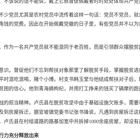
、不该说的话不能说，戴上它就督促佩戴者时时处处体现共产党
不少党员尤其是农村党员中流传着这样一句话：党员不党员，就
角钱的党费。因此在开始佩戴党徽的日子里，有些党员并不以为
，作为一名共产党员就不能混同于老百姓，而是引领群众摆脱贫
意识。督促他们不忘到帮扶对象那里了解脱贫手段，掌握脱贫进
平时混吃混喝，赌个小博。村支书韩玉堂与他结成帮扶对子后，
贫困的信心。他到青海摘枸杞，并用打工挣来的钱买了辆摩的跑
战的担当精神。卢氏县在脱贫攻坚中由于基础设施欠账多，需要
及到房屋拆迁，据官坡镇党委书记张书锋说，凡遇到房屋拆迁这
，卢氏县在村组道路的路基加宽中共拆掉
1000余座房屋，却没
行力充分释放出来