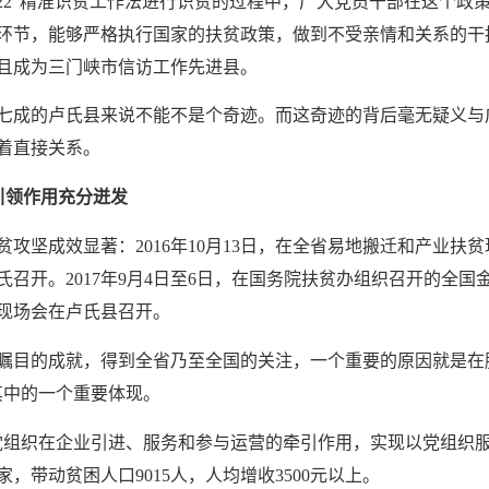
3222”精准识贫工作法进行识贫的过程中，广大党员干部在这个
环节，能够严格执行国家的扶贫政策，做到不受亲情和关系的干扰，
且成为三门峡市信访工作先进县。
七成的卢氏县来说不能不是个奇迹。而这奇迹的背后毫无疑义与
着直接关系。
引领作用充分迸发
贫攻坚成效显著：
2016年10月13日，在全省易地搬迁和产业扶
氏召开。2017年9月4日至6日，在国务院扶贫办组织召开的全
扶贫现场会在卢氏县召开。
瞩目的成就，得到全省乃至全国的关注，一个重要的原因就是在
是其中的一个重要体现。
级党组织在企业引进、服务和参与运营的牵引作用，实现以党组织
，带动贫困人口9015人，人均增收3500元以上。