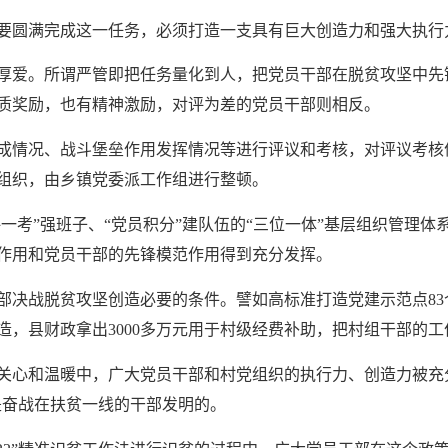
要圆满完成这一任务，必须打造一支具有巨大创造力和强大执行
厚爱。所谓严管即把任务量化到人，把党员干部在脱贫攻坚中先
质奖励，也有精神激励，对评为差的党员干部则相反。
成情况、战斗堡垒作用发挥情况等进行评议和考核，对评议考核
党组织，由乡镇党委派工作组进行整顿。
评一考”强班子、“党员积分”建队伍的“三位一体”基层组织管理体
作用和党员干部的先锋模范作用得到充分发挥。
部决战脱贫攻坚创造必要的条件。譬如高标准打造党建示范点
8
造，县财政拿出3000多万元用于村级经费补助，把村组干部的
关心和温暖中，广大党员干部和村党组织的执行力、创造力被充
，就是奋战在扶贫一线的干部发明的。