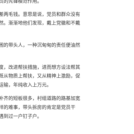
员的先锋模范作用。
差两毛钱。意思是说，党员和群众没有
然。渐渐地他们发现，戴上党徽和不戴
困的带头人，一种沉甸甸的责任便油然
度，改进帮扶措施，进而想方设法帮其
既从物质上帮扶，又从精神上激励，促
运输，年纯收入上万元。
补齐的短板很多，村组道路的路基加宽
样的难事，带头拆房的肯定是党员干
有遇到过一户钉子户。