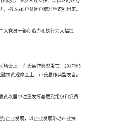
政策性极强、涉及人数众多、与群众的切身
把19645户贫困户精准地识别出来。
广大党员干部创造力和执行力大幅提
贫现场会上，卢氏县作典型发言；2017年5
国金融扶贫观摩会上，卢氏县作典型发言。
脱贫攻坚中注重发挥基层党组织和党员
服务企业发展，以企业发展带动产业扶