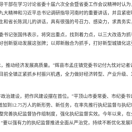
导干部在学习讨论省委十届六次全会暨省委工作会议精神时认为
九大精神和习近平总书记调研指导河南时的重要讲话，并且紧密
生和省长陈润儿的讲话，具有很强的号召力、感染力，求真务实
委书记张国伟表示，将突出重点，找到着力点，以三大改造为抓
好创新驱动发展这张牌；以郑新融合为抓手，打好新型城镇化这
念，推动经济发展高质量。”辉县市孟庄镇党委书记付九忱对记者
目前全镇正紧抓乡村振兴机遇，全力做好经济转型、产业升级、
好政治建设，把作风建设摆在首位。”平顶山市委常委、市纪委书
人增加到12.75万人的新形势、新任务，在率先推行执纪监督与
整完善执纪监督协作组制度，强化执纪监督实效。今年以来，在
5人。“要以强有力的执纪监督推进全面从严治党，持续不断优化发