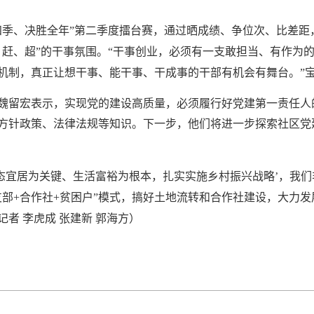
四季、决胜全年”第二季度擂台赛，通过晒成绩、争位次、比差距
、赶、超”的干事氛围。“干事创业，必须有一支敢担当、有作为
机制，真正让想干事、能干事、干成事的干部有机会有舞台。”
魏留宏表示，实现党的建设高质量，必须履行好党建第一责任人
方针政策、法律法规等知识。下一步，他们将进一步探索社区党
生态宜居为关键、生活富裕为根本，扎实实施乡村振兴战略’，我们
支部+合作社+贫困户”模式，搞好土地流转和合作社建设，大力
者 李虎成 张建新 郭海方）