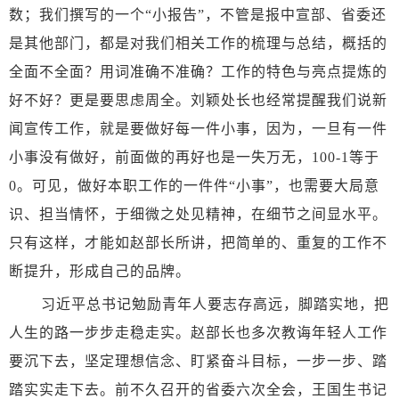
数；我们撰写的一个“小报告”，不管是报中宣部、省委还
是其他部门，都是对我们相关工作的梳理与总结，概括的
全面不全面？用词准确不准确？工作的特色与亮点提炼的
好不好？更是要思虑周全。刘颖处长也经常提醒我们说新
闻宣传工作，就是要做好每一件小事，因为，一旦有一件
小事没有做好，前面做的再好也是一失万无，100-1等于
0。可见，做好本职工作的一件件“小事”，也需要大局意
识、担当情怀，于细微之处见精神，在细节之间显水平。
只有这样，才能如赵部长所讲，把简单的、重复的工作不
断提升，形成自己的品牌。
习近平总书记勉励青年人要志存高远，脚踏实地，把
人生的路一步步走稳走实。赵部长也多次教诲年轻人工作
要沉下去，坚定理想信念、盯紧奋斗目标，一步一步、踏
踏实实走下去。前不久召开的省委六次全会，王国生书记