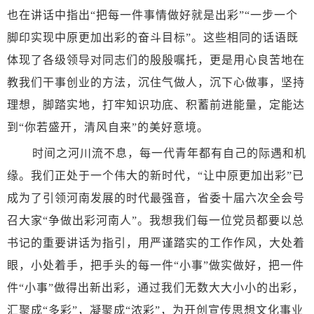
也在讲话中指出
“把每一件事情做好就是出彩”“一步一个
脚印实现中原更加出彩的奋斗目标”。这些相同的话语既
体现了各级领导对同志们的殷殷嘱托，更是用心良苦地在
教我们干事创业的方法，沉住气做人，沉下心做事，坚持
理想，脚踏实地，打牢知识功底、积蓄前进能量，定能达
到“你若盛开，清风自来”的美好意境。
时间之河川流不息，每一代青年都有自己的际遇和机
缘。我们正处于一个伟大的新时代，
“让中原更加出彩”已
成为了引领河南发展的时代最强音，省委十届六次全会号
召大家“争做出彩河南人”。我想我们每一位党员都要以总
书记的重要讲话为指引，用严谨踏实的工作作风，大处着
眼，小处着手，把手头的每一件“小事”做实做好，把一件
件“小事”做得出新出彩，通过我们无数大大小小的出彩，
汇聚成“多彩”，凝聚成“浓彩”，为开创宣传思想文化事业