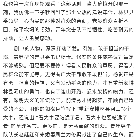
我也第一次在现场观看了这部话剧，当大幕拉开的那一
刻，我仿佛一下子就回到了那个火热的建设年代，林县县
委领导一心为民的那种对群众的亲劲，党员群众百折不
回、踏平坎坷的韧劲，青年突击队不怕牺牲、吃苦耐劳的
拼劲，让人备受感动。
剧中的人物，深深打动了我。例如，敢于担当的干
部。最典型的是县委书记杨贵。修渠的条件成熟么？肯定
不够成熟。但是要不要修？得看人民群众的意愿，得看人
民群众能不能等，更得看广大干部敢不敢担当。杨贵正是
有勇于担当的精神，又有发动群众的能力，才有重新安排
林县河山的勇气，也有了逢山开路、遇水架桥的魄力。还
有，深明大义的知识分子。前清秀才杨起梦，不顾自己遭
受的不公，用他的如椽巨笔写下“重新安排林县河山”8个
大字，还说出 “看大字要站远了看，看大事也要站远了
看”的至理名言。更多的，是无私奉献的群众。青年突击
队队长赵继红和未婚妻凤兰为修渠献出了自己的生命，而