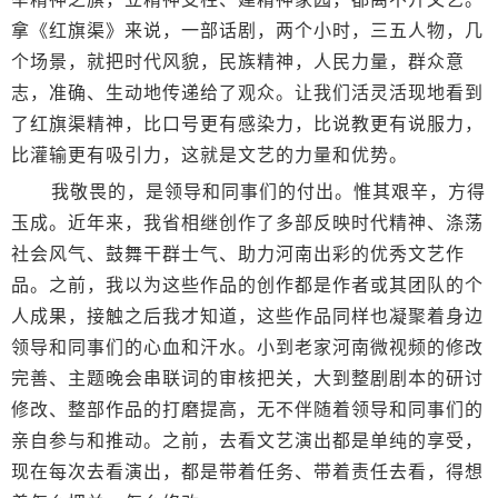
拿《红旗渠》来说，一部话剧，两个小时，三五人物，几
个场景，就把时代风貌，民族精神，人民力量，群众意
志，准确、生动地传递给了观众。让我们活灵活现地看到
了红旗渠精神，比口号更有感染力，比说教更有说服力，
比灌输更有吸引力，这就是文艺的力量和优势。
我敬畏的，是领导和同事们的付出。惟其艰辛，方得
玉成。近年来，我省相继创作了多部反映时代精神、涤荡
社会风气、鼓舞干群士气、助力河南出彩的优秀文艺作
品。之前，我以为这些作品的创作都是作者或其团队的个
人成果，接触之后我才知道，这些作品同样也凝聚着身边
领导和同事们的心血和汗水。小到老家河南微视频的修改
完善、主题晚会串联词的审核把关，大到整剧剧本的研讨
修改、整部作品的打磨提高，无不伴随着领导和同事们的
亲自参与和推动。之前，去看文艺演出都是单纯的享受，
现在每次去看演出，都是带着任务、带着责任去看，得想