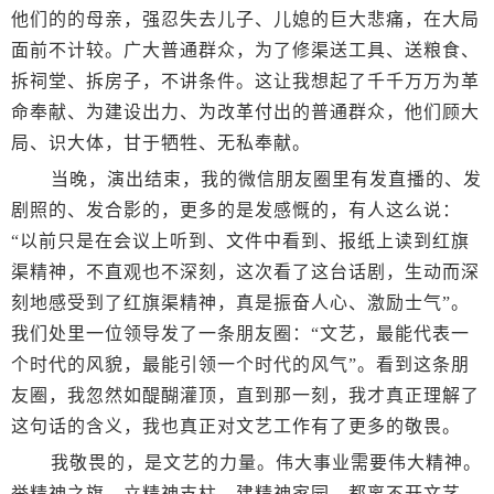
他们的的母亲，强忍失去儿子、儿媳的巨大悲痛，在大局
面前不计较。广大普通群众，为了修渠送工具、送粮食、
拆祠堂、拆房子，不讲条件。这让我想起了千千万万为革
命奉献、为建设出力、为改革付出的普通群众，他们顾大
局、识大体，甘于牺牲、无私奉献。
当晚，演出结束，我的微信朋友圈里有发直播的、发
剧照的、发合影的，更多的是发感慨的，有人这么说：
“以前只是在会议上听到、文件中看到、报纸上读到红旗
渠精神，不直观也不深刻，这次看了这台话剧，生动而深
刻地感受到了红旗渠精神，真是振奋人心、激励士气”。
我们处里一位领导发了一条朋友圈：“文艺，最能代表一
个时代的风貌，最能引领一个时代的风气”。看到这条朋
友圈，我忽然如醍醐灌顶，直到那一刻，我才真正理解了
这句话的含义，我也真正对文艺工作有了更多的敬畏。
我敬畏的，是文艺的力量。伟大事业需要伟大精神。
举精神之旗，立精神支柱、建精神家园，都离不开文艺。