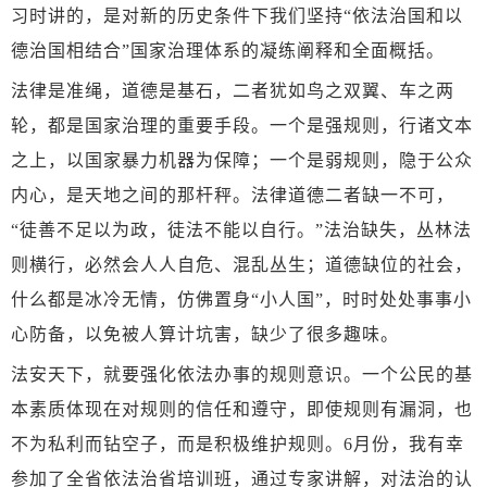
习时讲的，是对新的历史条件下我们坚持“依法治国和以
德治国相结合”国家治理体系的凝练阐释和全面概括。
法律是准绳，道德是基石，二者犹如鸟之双翼、车之两
轮，都是国家治理的重要手段。一个是强规则，行诸文本
之上，以国家暴力机器为保障；一个是弱规则，隐于公众
内心，是天地之间的那杆秤。法律道德二者缺一不可，
“徒善不足以为政，徒法不能以自行。”法治缺失，丛林法
则横行，必然会人人自危、混乱丛生；道德缺位的社会，
什么都是冰冷无情，仿佛置身“小人国”，时时处处事事小
心防备，以免被人算计坑害，缺少了很多趣味。
法安天下，就要强化依法办事的规则意识。一个公民的基
本素质体现在对规则的信任和遵守，即使规则有漏洞，也
不为私利而钻空子，而是积极维护规则。
6月份，我有幸
参加了全省依法治省培训班，通过专家讲解，对法治的认