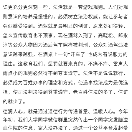
识更充分更深刻一些，法治就是一套游戏规则。人们对规
则意识的培养是缓慢的，必须树立法治权威，能让参与者
强烈感受得到。酒驾就是最明显的例证，原来处罚得轻，
怎么宣传教育也不顶事，现在酒驾入刑了，高晓松、郎永
淳等公众人物因为酒后驾车照样被判刑，公众对酒驾违法
意识越来越强，在酒桌上一句“开车了”也成为有说服力的
理由。这教育我们，惩罚就要来真的，不痛不痒、雷声大
雨点小的规则必然得不到尊重遵守。法治不是说说就行，
必须成为百姓办事的理念和方式，使遇事找法成为最优选
择，使司法判决得到尊重遵守，老百姓信法的多了，信访
的就少了。
德润人心，就是通过道德行为传递善意、温暖人心。今年
年初，我们大学同学微信群里突然传出一个同学突发脑溢
血住院的信息，家人没办法了，通过一个公益平台发起爱