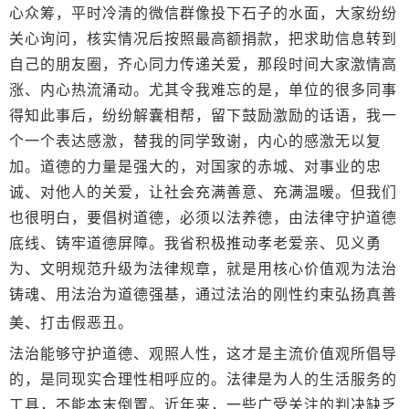
心众筹，平时冷清的微信群像投下石子的水面，大家纷纷
关心询问，核实情况后按照最高额捐款，把求助信息转到
自己的朋友圈，齐心同力传递关爱，那段时间大家激情高
涨、内心热流涌动。尤其令我难忘的是，单位的很多同事
得知此事后，纷纷解囊相帮，留下鼓励激励的话语，我一
个一个表达感激，替我的同学致谢，内心的感激无以复
加。道德的力量是强大的，对国家的赤城、对事业的忠
诚、对他人的关爱，让社会充满善意、充满温暖。但我们
也很明白，要倡树道德，必须以法养德，由法律守护道德
底线、铸牢道德屏障。我省积极推动孝老爱亲、见义勇
为、文明规范升级为法律规章，就是用核心价值观为法治
铸魂、用法治为道德强基，通过法治的刚性约束弘扬真善
美、打击假恶丑。
法治能够守护道德、观照人性，这才是主流价值观所倡导
的，是同现实合理性相呼应的。法律是为人的生活服务的
工具，不能本末倒置。近年来，一些广受关注的判决缺乏