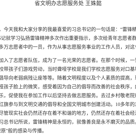
省文明办志愿服务处 王姝懿
，今天我和大家分享的我最喜爱的习总书记的一句话是：“雷锋
书记就学习弘扬雷锋精神多次作出重要指示，多次给青年志愿者
00多万志愿者中的一员，作为从事志愿服务事业的工作人员，对
积极加入了志愿者队伍，成为了一名光荣的志愿者。在那个时候，
校带孩子们游戏劳动，当时聋哑学校是我们学校志愿服务对口基
倡导向老弱病残让座等等。随着文明程度以及个人素质的提高，
哑孩子脸上的微笑，感受着因为自己的倡导而改善的社会秩序，
乐，促使我在参加工作以后坚持去做志愿服务。去过乡村敬老院
红旗参与到文明交通的倡导和全国文明城市创建活动。10多年
尽管现实社会仍然还存在着不和谐的地方，仍然还存在着社会经
习总书记所说，雷锋精神是永恒的，就像善良是永不磨灭的品质
燎原”般的感染与传播。