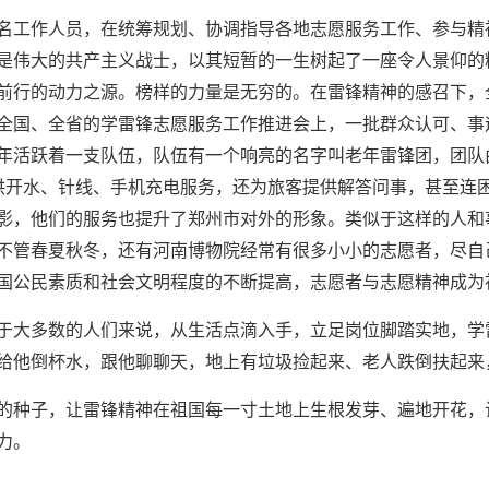
名工作人员，在统筹规划、协调指导各地志愿服务工作、参与精
是伟大的共产主义战士，以其短暂的一生树起了一座令人景仰的
前行的动力之源。榜样的力量是无穷的。在雷锋精神的感召下，
全国、全省的学雷锋志愿服务工作推进会上，一批群众认可、事
年活跃着一支队伍，队伍有一个响亮的名字叫老年雷锋团，团队
提供开水、针线、手机充电服务，还为旅客提供解答问事，甚至连
影，他们的服务也提升了郑州市对外的形象。类似于这样的人和
不管春夏秋冬，还有河南博物院经常有很多小小的志愿者，尽自
国公民素质和社会文明程度的不断提高，志愿者与志愿精神成为
于大多数的人们来说，从生活点滴入手，立足岗位脚踏实地，学
给他倒杯水，跟他聊聊天，地上有垃圾捡起来、老人跌倒扶起来
的种子，让雷锋精神在祖国每一寸土地上生根发芽、遍地开花，
力。