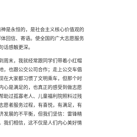
精神是永恒的，是社会主义核心价值观的
群体回信、寄语。使全国的广大志愿服务
这句话感触更深。
一到周末，我就经常跟同学们带着小红帽
地，也跟公交公司合作；走上公交车倡
现在大家都习惯了文明乘车，但那个时
内心是满足的，也真正的感受到做志愿
帮助过孤寡老人、儿童福利院照料过残
的志愿者服务过程，有喜悦，有满足，有
济发展的不平衡，但我们坚信：雷锋精
。我们相信，这不仅是人们内心美好情