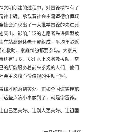
神文明创建的过程中，对雷锋精神有了
精神丰碑，承载着社会主流道德价值取
全社会涌现出了一大批学雷锋的先进典
迹突出、影响广泛的志愿者先进典型被
由车站离退休老干部组成，平均年龄近
困难救助、家庭纠纷都要参与。大家只
事还有很多，郑州水上义务救援队，常
己的所能服务着前来参观的人们，他们
社会主义核心价值观的生动写照。
雷锋才能落到实处。正如全国道德模范
，这些点滴小事做到了，就是学雷锋。
让自己更美好、让别人更美好、让祖国
责任编辑：王世洋