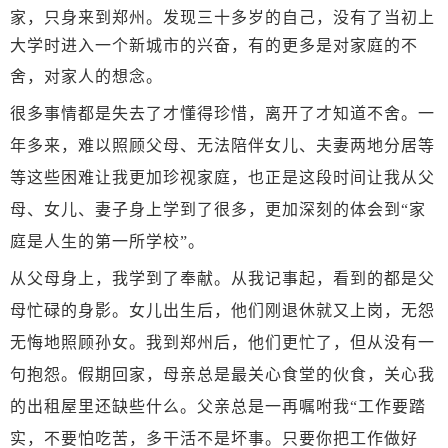
家，只身来到郑州。发现三十多岁的自己，没有了当初上
大学时进入一个新城市的兴奋，有的更多是对家庭的不
舍，对家人的想念。
很多事情都是失去了才懂得珍惜，离开了才知道不舍。一
年多来，难以照顾父母、无法陪伴女儿、夫妻两地分居等
等这些困难让我更加珍视家庭，也正是这段时间让我从父
母、女儿、妻子身上学到了很多，更加深刻的体会到
“家
庭是人生的第一所学校”。
从父母身上，我学到了奉献。从我记事起，看到的都是父
母忙碌的身影。女儿出生后，他们刚退休就又上岗，无怨
无悔地照顾孙女。我到郑州后，他们更忙了，但从没有一
句抱怨。假期回家，母亲总是最关心食堂的伙食，关心我
的出租屋里还缺些什么。父亲总是一再嘱咐我
“工作要踏
实，不要怕吃苦，多干活不是坏事。只要你把工作做好