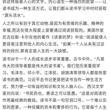
到这样振奋人心的文字，内心滋生一种强烈的愿望——让
读书成为一种生活方式，让我们都从读书学习中时时获取
“源头活水”。
人之所以有别于其它动物,是因为有思维的乐趣、精神的
幸福,而这在很大程度上是要通过阅读获取的。美国作家
尼古拉斯·卡尔在他的著作《读者的梦》中说:“阅读能使人
更容易注意到他人的内心生活。”如果一个人从未有过这
样的经历,那肯定是人生的一大缺憾。
读书对于一个人的成长进步非常重要。古今中外，“凡是
伟大的领导者都是伟大的读书者”。我们党历来重视学
习，毛泽东、邓小平、江泽民、胡锦涛等领导人都是热爱
读书的典范。习近平总书记更是把读书当作一种生活方
式，努力使一切有益的知识和文化入脑入心。 西汉文学
家刘向说：“书犹药也，善读之可以医愚。”这是对阅读的
作用最经典的概括。读书不是一句空洞口号，一个难以实
现的愿景，一种炫耀的资本和奢侈的行为。它是每个人生