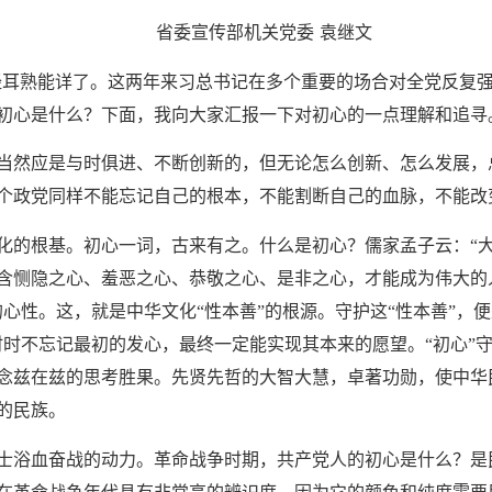
省委宣传部机关党委
袁继文
已经耳熟能详了。这两年来习总书记在多个重要的场合对全党反复强
初心是什么？下面，我向大家汇报一下对初心的一点理解和追寻
当然应是与时俱进、不断创新的，但无论怎么创新、怎么发展，
个政党同样不能忘记自己的根本，不能割断自己的血脉，不能改
化的根基。初心一词，古来有之。什么是初心？儒家孟子云：
“
含恻隐之心、羞恶之心、恭敬之心、是非之心，才能成为伟大的
心性。这，就是中华文化“性本善”的根源。守护这“性本善”，便
时不忘记最初的发心，最终一定能实现其本来的愿望。“初心”守
念兹在兹的思考胜果。先贤先哲的大智大慧，卓著功勋，使中华
的民族。
士浴血奋战的动力。革命战争时期，共产党人的初心是什么？是