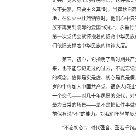
是共产党人身上的鲜明标识，这种标识
头不要紧，只要主义真”时；当瞿秋白
地，在烈火中壮烈牺牲时，他们心中只
族不再受到凌辱的爱国“初心”，永垂
第一次党代会就怀抱着的拯救中华民族的
们依旧支撑着中华民族的精神大厦。
第三，初心，它指明了新时期共产
来，也不能忘记走过的过去，不能忘记
的概念。信仰是实是虚、初心是真是假
岁的牛犇加入中国共产党，很多人问过
一个交代——对几十年夙愿的交代，对
最为日常的场景——是不是把每件事做
前保有说“不”的能力。对我们年轻党
“不忘初心”，时代强音、重若千