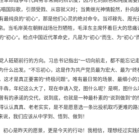
在革命战争年代具有非常高的辨识度，因为它的颜色和纯度需要
高唱国际歌，引颈受戮、从容就义时；当黄继光神情毅然，扑向
有最纯良的“初心”，那是他们心灵的绝对命令。当邓稼先、周光
竹帛。当毛岸英在朝鲜战场壮烈牺牲，毛泽东主席怀着巨大的悲痛
“初心”。检点中国近代革命史，凡是为“初心”而生、为“初心
党人砥砺前行的方向。习总书记指出
“一切向前走，都不能忘记
为什么出发。”不忘初心，这是作为共产党员最为宏大、最为“终
，这才是真正要害的“终极问题”。唯有最日常的场景、最细小的
牛犇，年纪这么大了，现在申请入党，图什么呢？是啊，图什么
曾有的承诺的交代，说到底，也就是一种最朴素的“说到做到”的
得认认真真、老老实实，是不是愿意选一条比投机取巧更难的路
员来说，我们应该从中学到、悟到、做到！
钧。初心是昨天的愿景，更是今天的行动！我相信，理想经过实践