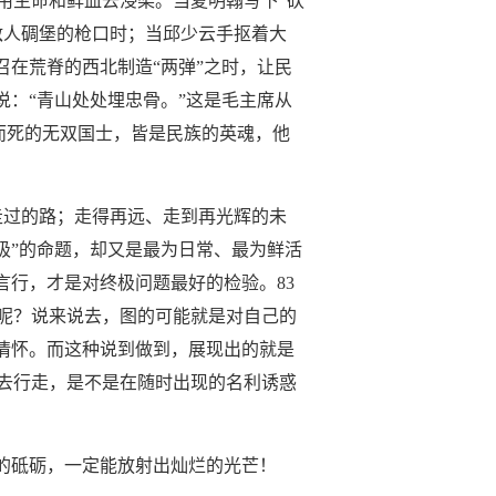
用生命和鲜血去浸染。当夏明翰写下
“砍
敌人碉堡的枪口时；当邱少云手抠着大
召在荒脊的西北制造“两弹”之时，让民
说：“青山处处埋忠骨。”这是毛主席从
”而死的无双国士，皆是民族的英魂，他
走过的路；走得再远、走到再光辉的未
极”的命题，却又是最为日常、最为鲜活
言行，才是对终极问题最好的检验。83
呢？说来说去，图的可能就是对自己的
情怀。而这种说到做到，展现出的就是
去行走，是不是在随时出现的名利诱惑
的砥砺，一定能放射出灿烂的光芒！