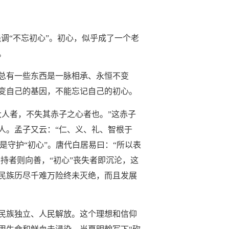
调“不忘初心”。初心，似乎成了一个老
。
总有一些东西是一脉相承、永恒不变
变自己的基因，不能忘记自己的初心。
大人者，不失其赤子之心者也。”这赤子
人。孟子又云：“仁、义、礼、智根于
是守护“初心”。唐代白居易曰：“所以表
持者则向善，“初心”丧失者即沉沦，这
民族历尽千难万险终未灭绝，而且发展
民族独立、人民解放。这个理想和信仰