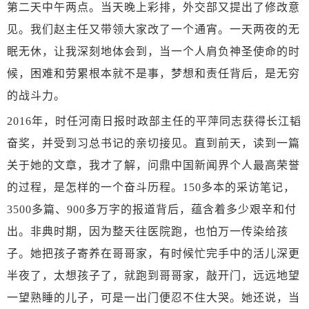
第二天中午两点。当天晚上彩排，外交部又提出了修改意
见。我们赵主任又带领大家改了一个通宵。一天两夜的无
眠无休，让我深刻地体会到，当一个人肩负神圣使命的时
候，困难和劳累根本就不是事，梦想和责任背后，是无穷
的战斗力。
2016年，时任河南日报时政部主任的平萍同志获得长江韬
奋奖，并受到习总书记的亲切接见。直到前天，读到一篇
关于她的文章，我才了解，问鼎中国新闻界个人最高荣誉
的过程，是怎样的一个奋斗历程。150多本的采访笔记，
3500多篇、900多万字的报道背后，蕴含着多少艰辛和付
出。非典时期，因为整天往医院跑，也怕万一传染给孩
子。她把孩子寄养在哥哥家，有时候忙完手中的活儿深更
半夜了，太想孩子了，就跑到哥哥家，敲开门，远远地望
一望熟睡的儿子，可是一出门便忍不住大哭。她还说，当