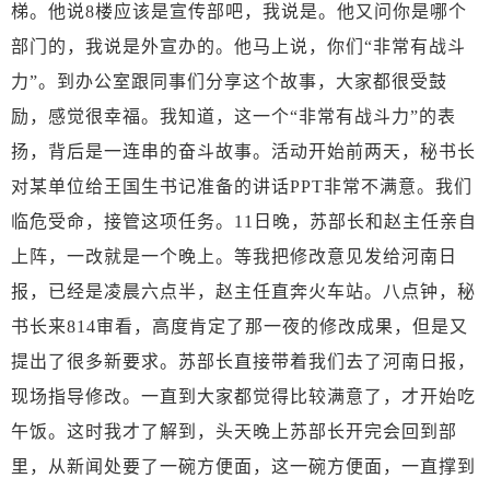
梯。他说
8楼应该是宣传部吧，我说是。他又问你是哪个
部门的，我说是外宣办的。他马上说，你们“非常有战斗
力”。到办公室跟同事们分享这个故事，大家都很受鼓
励，感觉很幸福。我知道，这一个“非常有战斗力”的表
扬，背后是一连串的奋斗故事。活动开始前两天，秘书长
对某单位给王国生书记准备的讲话PPT非常不满意。我们
临危受命，接管这项任务。11日晚，苏部长和赵主任亲自
上阵，一改就是一个晚上。等我把修改意见发给河南日
报，已经是凌晨六点半，赵主任直奔火车站。八点钟，秘
书长来814审看，高度肯定了那一夜的修改成果，但是又
提出了很多新要求。苏部长直接带着我们去了河南日报，
现场指导修改。一直到大家都觉得比较满意了，才开始吃
午饭。这时我才了解到，头天晚上苏部长开完会回到部
里，从新闻处要了一碗方便面，这一碗方便面，一直撑到