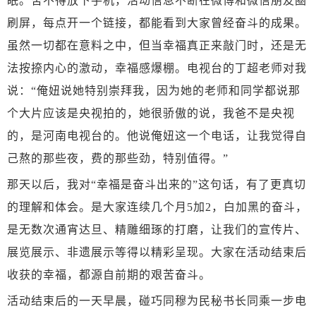
眠。舍不得放下手机，活动信息不断在微博和微信朋友圈
刷屏，每点开一个链接，都能看到大家曾经奋斗的成果。
虽然一切都在意料之中，但当幸福真正来敲门时，还是无
法按捺内心的激动，幸福感爆棚。电视台的丁超老师对我
说：“俺妞说她特别崇拜我，因为她的老师和同学都说那
个大片应该是央视拍的，她很骄傲的说，我爸不是央视
的，是河南电视台的。他说俺妞这一个电话，让我觉得自
己熬的那些夜，费的那些劲，特别值得。”
那天以后，我对
“幸福是奋斗出来的”这句话，有了更真切
的理解和体会。是大家连续几个月5加2，白加黑的奋斗，
是无数次通宵达旦、精雕细琢的打磨，让我们的宣传片、
展览展示、非遗展示等得以精彩呈现。大家在活动结束后
收获的幸福，都源自前期的艰苦奋斗。
活动结束后的一天早晨，碰巧同穆为民秘书长同乘一步电