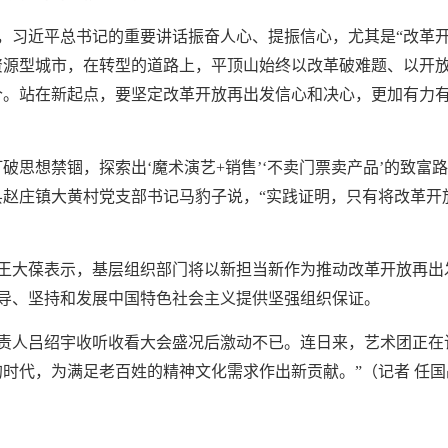
，习近平总书记的重要讲话振奋人心、提振信心，尤其是“改革
资源型城市，在转型的道路上，平顶山始终以改革破难题、以开放
1个。站在新起点，要坚定改革开放再出发信心和决心，更加有力有
破思想禁锢，探索出‘魔术演艺+销售’‘不卖门票卖产品’的致富路
县赵庄镇大黄村党支部书记马豹子说，“实践证明，只有将改革开
王大葆表示，基层组织部门将以新担当新作为推动改革开放再出
导、坚持和发展中国特色社会主义提供坚强组织保证。
负责人吕绍宇收听收看大会盛况后激动不已。连日来，艺术团正
的时代，为满足老百姓的精神文化需求作出新贡献。”
（记者 任国