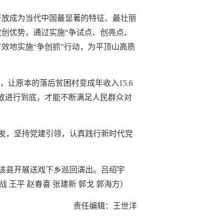
开放成为当代中国最显著的特征、最壮丽
创优势，通过实施“争试点、创亮点、
效地实施“争创抓”行动，为平顶山高质
，让原本的落后贫困村变成年收入15.6
放进行到底，才能不断满足人民群众对
发，坚持党建引领，认真践行新时代党
在该县开展送戏下乡巡回演出。吕绍宇
战 王平 赵春喜 张建新 郭戈 郭海方）
责任编辑：王世洋