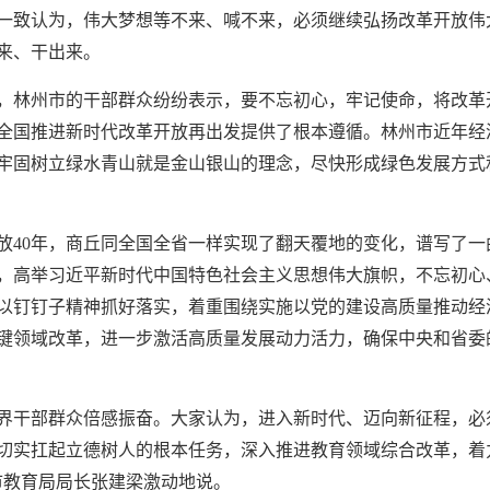
一致认为，伟大梦想等不来、喊不来，必须继续弘扬改革开放伟
来、干出来。
，林州市的干部群众纷纷表示，要不忘初心，牢记使命，将改革
全国推进新时代改革开放再出发提供了根本遵循。林州市近年经
牢固树立绿水青山就是金山银山的理念，尽快形成绿色发展方式
放40年，商丘同全国全省一样实现了翻天覆地的变化，谱写了
，高举习近平新时代中国特色社会主义思想伟大旗帜，不忘初心
以钉钉子精神抓好落实，着重围绕实施以党的建设高质量推动经济
键领域改革，进一步激活高质量发展动力活力，确保中央和省委
界干部群众倍感振奋。大家认为，进入新时代、迈向新征程，必
要切实扛起立德树人的根本任务，深入推进教育领域综合改革，
市教育局局长张建梁激动地说。