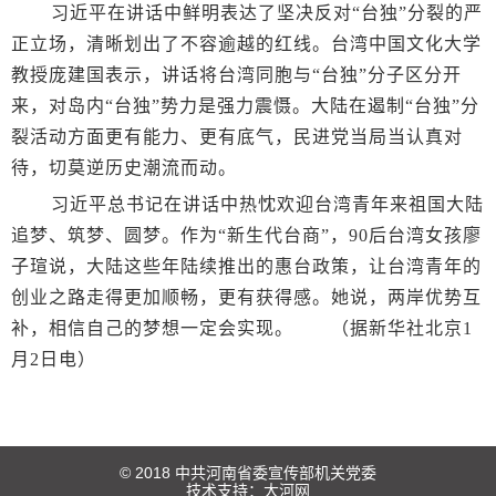
习近平在讲话中鲜明表达了坚决反对“台独”分裂的严
正立场，清晰划出了不容逾越的红线。台湾中国文化大学
教授庞建国表示，讲话将台湾同胞与“台独”分子区分开
来，对岛内“台独”势力是强力震慑。大陆在遏制“台独”分
裂活动方面更有能力、更有底气，民进党当局当认真对
待，切莫逆历史潮流而动。
习近平总书记在讲话中热忱欢迎台湾青年来祖国大陆
追梦、筑梦、圆梦。作为“新生代台商”，90后台湾女孩廖
子瑄说，大陆这些年陆续推出的惠台政策，让台湾青年的
创业之路走得更加顺畅，更有获得感。她说，两岸优势互
补，相信自己的梦想一定会实现。 （据新华社北京1
月2日电）
© 2018 中共河南省委宣传部机关党委
技术支持：
大河网