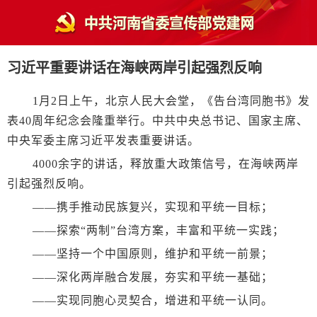
习近平重要讲话在海峡两岸引起强烈反响
1月2日上午，北京人民大会堂，《告台湾同胞书》发
表40周年纪念会隆重举行。中共中央总书记、国家主席、
中央军委主席习近平发表重要讲话。
4000余字的讲话，释放重大政策信号，在海峡两岸
引起强烈反响。
——携手推动民族复兴，实现和平统一目标；
——探索“两制”台湾方案，丰富和平统一实践；
——坚持一个中国原则，维护和平统一前景；
——深化两岸融合发展，夯实和平统一基础；
——实现同胞心灵契合，增进和平统一认同。