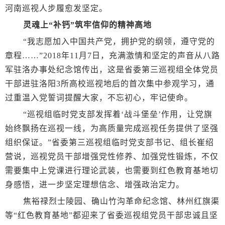
河南巡视人步履愈发坚定。
灵魂上“补钙”筑牢信仰的精神高地
“我志愿加入中国共产党，拥护党的纲领，遵守党的
章程……”2018年11月7日，充满激情和坚定的声音从八路
军驻洛办事处纪念馆传出，这是省委第三巡视组全体党员
干部进驻洛阳3所高校巡视地后的首次集中参观学习，通
过重温入党誓词提醒大家，不忘初心，牢记使命。
“巡视组临时党支部发挥着‘战斗堡垒’作用，让党旗
始终飘扬在巡视一线，为高质量完成巡视任务提供了坚强
组织保证。”省委第三巡视组临时党支部书记、组长崔绍
营说，巡视党员干部增强党性修养、加强党性锻炼，不仅
需要集中上党课进行理论武装，也需要到红色教育基地切
身感悟，进一步坚定理想信念、增强政治定力。
焦裕禄烈士陵园、确山竹沟革命纪念馆、林州红旗渠
等“红色教育基地”都迎来了省委巡视组党员干部忠诚且坚