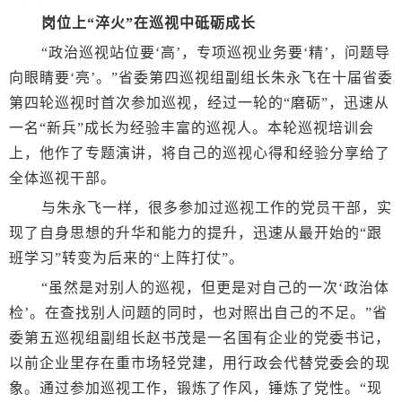
岗位上“淬火”在巡视中砥砺成长
“政治巡视站位要‘高’，专项巡视业务要‘精’，问题导
向眼睛要‘亮’。”省委第四巡视组副组长朱永飞在十届省委
第四轮巡视时首次参加巡视，经过一轮的“磨砺”，迅速从
一名“新兵”成长为经验丰富的巡视人。本轮巡视培训会
上，他作了专题演讲，将自己的巡视心得和经验分享给了
全体巡视干部。
与朱永飞一样，很多参加过巡视工作的党员干部，实
现了自身思想的升华和能力的提升，迅速从最开始的“跟
班学习”转变为后来的“上阵打仗”。
“虽然是对别人的巡视，但更是对自己的一次‘政治体
检’。在查找别人问题的同时，也对照出自己的不足。”省
委第五巡视组副组长赵书茂是一名国有企业的党委书记，
以前企业里存在重市场轻党建，用行政会代替党委会的现
象。通过参加巡视工作，锻炼了作风，锤炼了党性。“现