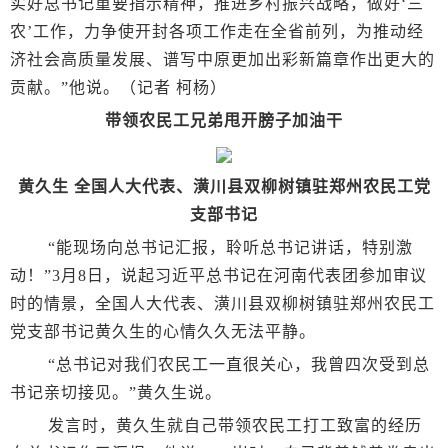
实好总书记重要指示精神，推进乡村振兴战略，做好‘三
农’工作，力争使开封各项工作走在全省前列，为推动经
济社会高质量发展、谱写中原更加出彩新篇章作出更大的
贡献。”他说。（记者 柯杨）
带领农民工兄弟甩开膀子加油干
黄久生 全国人大代表、潢川县双柳树镇驻郑州农民工党
支部书记
“能现场向总书记汇报，聆听总书记讲话，特别激
动！”3月8日，说起习近平总书记在河南代表团参加审议
时的情景，全国人大代表、潢川县双柳树镇驻郑州农民工
党支部书记黄久生的心情久久无法平静。
“总书记对我们农民工一直很关心，我曾四次受到总
书记亲切接见。”黄久生说。
发言时，黄久生就自己带领农民工打工致富的经历