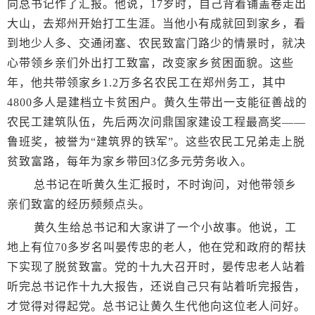
向总书记作了汇报。他说，17岁时，自己背着铺盖卷走出
大山，去郑州开始打工生涯。当他小有成就回到家乡，看
到地少人多、交通闭塞、农民致富门路少的情景时，就决
心带领乡亲们外出打工致富，改变家乡贫困面貌。这些
年，他共带领家乡1.2万多名农民工在郑州务工，其中
4800多人是建档立卡贫困户。黄久生带出一支能征善战的
农民工建筑队伍，先后两次问鼎国家建设工程最高奖——
鲁班奖，被誉为“建筑界的铁军”。这些农民工兄弟走上脱
贫致富路，每年为家乡带回3亿多元劳务收入。
总书记在听黄久生汇报时，不时询问，对他带领乡
亲们致富的经历频频点头。
黄久生给总书记和大家讲了一个小故事。他说，工
地上有位70多岁名叫晏传忠的老人，他在党和政府的帮扶
下实现了脱贫致富。党的十九大召开时，晏传忠老人站着
听完总书记作十九大报告，还说自己只有站着听完报告，
才觉得对得起党。总书记让黄久生代他向这位老人问好。