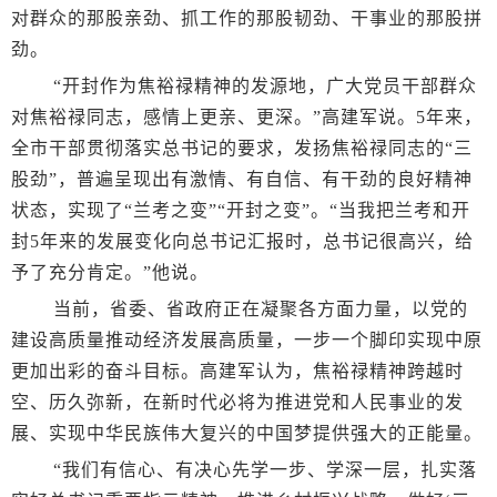
对群众的那股亲劲、抓工作的那股韧劲、干事业的那股拼
劲。
“开封作为焦裕禄精神的发源地，广大党员干部群众
对焦裕禄同志，感情上更亲、更深。”高建军说。5年来，
全市干部贯彻落实总书记的要求，发扬焦裕禄同志的“三
股劲”，普遍呈现出有激情、有自信、有干劲的良好精神
状态，实现了“兰考之变”“开封之变”。“当我把兰考和开
封5年来的发展变化向总书记汇报时，总书记很高兴，给
予了充分肯定。”他说。
当前，省委、省政府正在凝聚各方面力量，以党的
建设高质量推动经济发展高质量，一步一个脚印实现中原
更加出彩的奋斗目标。高建军认为，焦裕禄精神跨越时
空、历久弥新，在新时代必将为推进党和人民事业的发
展、实现中华民族伟大复兴的中国梦提供强大的正能量。
“我们有信心、有决心先学一步、学深一层，扎实落