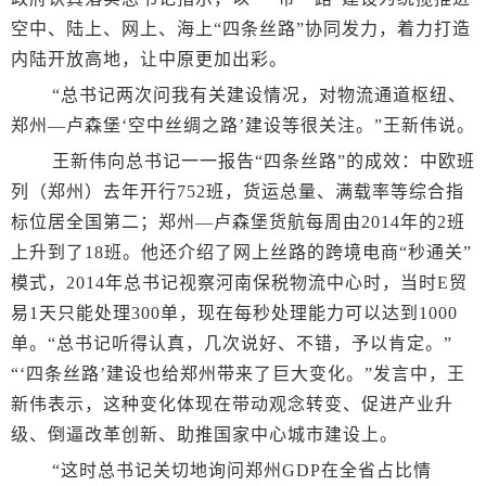
空中、陆上、网上、海上“四条丝路”协同发力，着力打造
内陆开放高地，让中原更加出彩。
“总书记两次问我有关建设情况，对物流通道枢纽、
郑州—卢森堡‘空中丝绸之路’建设等很关注。”王新伟说。
王新伟向总书记一一报告“四条丝路”的成效：中欧班
列（郑州）去年开行752班，货运总量、满载率等综合指
标位居全国第二；郑州—卢森堡货航每周由2014年的2班
上升到了18班。他还介绍了网上丝路的跨境电商“秒通关”
模式，2014年总书记视察河南保税物流中心时，当时E贸
易1天只能处理300单，现在每秒处理能力可以达到1000
单。“总书记听得认真，几次说好、不错，予以肯定。”
“‘四条丝路’建设也给郑州带来了巨大变化。”发言中，王
新伟表示，这种变化体现在带动观念转变、促进产业升
级、倒逼改革创新、助推国家中心城市建设上。
“这时总书记关切地询问郑州GDP在全省占比情