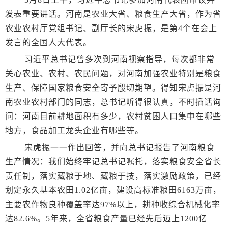
发表重要讲话。河南是农业大省、粮食生产大省，作为省
农业农村厅党组书记、副厅长的宋虎振，是第4个在会上
发言的全国人大代表。
习近平总书记曾多次到河南视察指导，每次都非常
关心农业、农村、农民问题，对河南加强农业特别是粮食
生产、保障国家粮食安全寄予殷切期望。得知宋虎振是河
南农业农村部门的同志，总书记听得很认真，不时插话询
问：河南目前耕地面积有多少，农村贫困人口集中在哪些
地方，食品加工龙头企业有哪些等。
宋虎振一一作出回答，并向总书记报告了河南粮食
生产情况：我们始终牢记总书记嘱托，落实粮食安全省长
责任制，落实藏粮于地、藏粮于技，落实激励政策，已经
划定永久基本农田1.02亿亩，建设高标准粮田6163万亩，
主要农作物良种覆盖率达97%以上，耕种收综合机械化率
达82.6%。5年来，全省粮食产量已经先后迈上1200亿