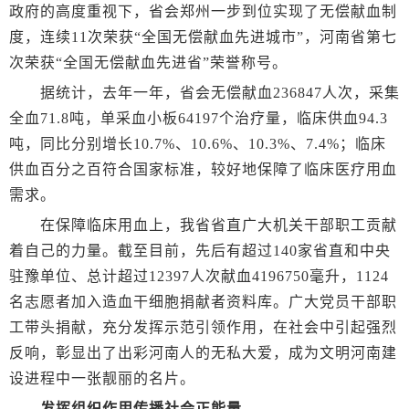
政府的高度重视下，省会郑州一步到位实现了无偿献血制
度，连续11次荣获“全国无偿献血先进城市”，河南省第七
次荣获“全国无偿献血先进省”荣誉称号。
据统计，去年一年，省会无偿献血236847人次，采集
全血71.8吨，单采血小板64197个治疗量，临床供血94.3
吨，同比分别增长10.7%、10.6%、10.3%、7.4%；临床
供血百分之百符合国家标准，较好地保障了临床医疗用血
需求。
在保障临床用血上，我省省直广大机关干部职工贡献
着自己的力量。截至目前，先后有超过140家省直和中央
驻豫单位、总计超过12397人次献血4196750毫升，1124
名志愿者加入造血干细胞捐献者资料库。广大党员干部职
工带头捐献，充分发挥示范引领作用，在社会中引起强烈
反响，彰显出了出彩河南人的无私大爱，成为文明河南建
设进程中一张靓丽的名片。
发挥组织作用传播社会正能量