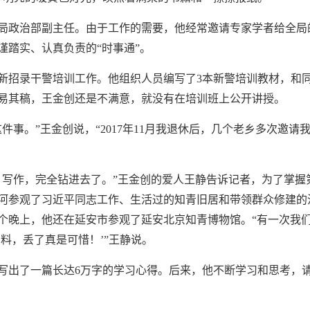
局政治部副主任。由于工作的需要，他经常邀请专家学者给全局
谨踏实、认真负责的“时事通”。
理局新招录干警培训工作。他组织人员编写了3本新警培训教材，和
易其稿，王金创还是不满意，就没有在培训班上公开讲授。
件事。”王金创说，“2017年11月我退休后，几个老乡多次邀
、写作，完全钻进去了。”王金创的爱人王静告诉记者，为了掌握
河参观了习近平同志工作、生活过的知青旧居和带领群众修建的
个晚上，他还在延安市参观了延安北京知青博物馆。“有一次我
料，丢了真是可惜！’”王静说。
写出了一篇长达6万字的学习心得。后来，他不断学习和思考，