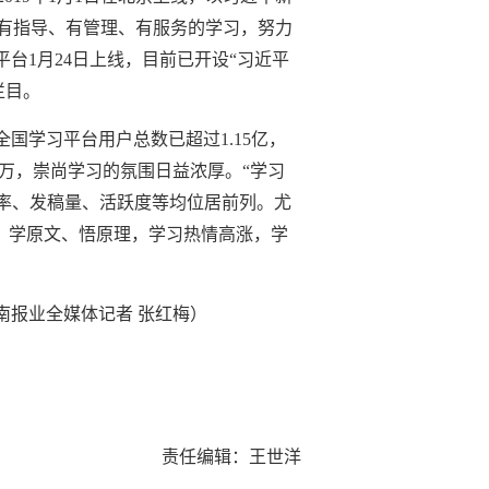
有指导、有管理、有服务的学习，努力
台1月24日上线，目前已开设“习近平
栏目。
学习平台用户总数已超过1.15亿，
6万，崇尚学习的氛围日益浓厚。“学习
册率、发稿量、活跃度等均位居前列。尤
著、学原文、悟原理，学习热情高涨，学
报业全媒体记者 张红梅）
责任编辑：王世洋