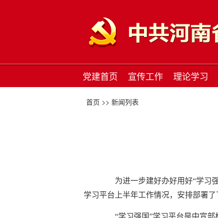
党建首页
宣传工作
理论学习
首页 >>
新闻列表
为进一步建好办好用好“学习强国
学习平台上半年工作情况，安排部署了
“学习强国”学习平台是中宣部根据