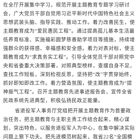
在全厅开展集中学习，规范开展主题教育专题学习研讨
会，广大党员干部自觉用习近平新时代中国特色社会主义
思想武装头脑、指导实践、推动工作。着力改善民生，使
主题教育成为“爱民惠民工程”。通过提高孤儿基本生活最
低养育标准、实施福彩圆梦慈善助学项目等措施，持续增
强群众的获得感、幸福感和安全感。着力对表对标，使主
题教育成为“求真务实工程”。引导全体党员干部对照党中
央和省委重大决策部署，对照典型榜样，查摆自身不足，
查找工作短板，深刻检视反思，坚持把“改”字贯穿始终，
抓好即知即改工作。着力营造氛围，使主题教育成为“提
神振气工程”。召开主题教育先进事迹报告会，宣传全省
民政系统先进典型，积极弘扬民政正能量。
省退役军人事务厅党组把开展主题教育作为首要政
治任务，把主题教育与主职主责工作结合起来，精心谋
划，突出特色，以服务退役军人为中心，在集中解决实际
问题上狠下功夫。把先进模范树起来，我省22名“全国模