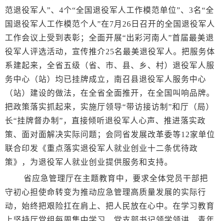
范退役军人”、4个“全国退役军人工作模范单位”、3名“全
国退役军人工作模范个人”在7月26日召开的全国退役军人
工作会议上受到表彰；全面开展“出彩河南人”首届最美退
役军人评选活动，宣传推介25名最美退役军人。把服务体
系建起来，全省五级（省、市、县、乡、村）退役军人服
务中心（站）均已挂牌成立，南召县退役军人服务中心
（站）建设的做法，在全省全面推开，在全国叫响品牌。
把政策落实抓起来，实施厅领导“带访接访制”和厅（局）
长“挂牌督办制”，直接倾听退役军人心声、推进落实政
策、面对面解决实际问题；会同省发展改革委等12家单位
联合印发《重点落实退役军人就业创业十二条优待政
策》，为退役军人就业创业提供服务和支持。
省应急管理厅在主题教育中，要求全体党员干部把
守初心担使命转变为推动应急管理高质量发展的实际行
动，始终把艰险扛在肩上、把人民放在心中。在学习教育
上坚持厅党组每周集中学习、党支部书记领学领讲、青年