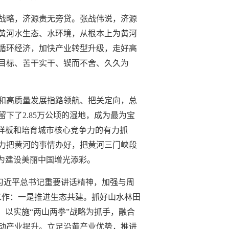
战略，济源责无旁贷。张战伟说，济源
黄河水生态、水环境，从根本上为黄河
循环经济，加快产业转型升级，走好高
目标、苦干实干、锲而不舍、久久为
和高质量发展指路领航、把关定向，总
下了2.85万公顷的湿地，成为最为宝
样板和培育城市核心竞争力的有力抓
力把黄河的事情办好，把黄河三门峡段
为建设美丽中国增光添彩。
彻习近平总书记重要讲话精神，加强与周
工作：一是推进生态共建。抓好山水林田
。以实施“两山两拳”战略为抓手，融合
动产业提升。立足沿黄产业优势，推进