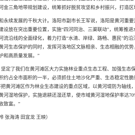
河金三角地带规划建设，统筹抓好脱贫攻坚和乡村振兴，打造区
和永续发展的千秋大计。洛阳市副市长王军说，洛阳是黄河重要
境建设放在突出重要位置，实施“四河同治、三渠联动”，统筹推
河流沿线的全面绿化，着力打造“水清、岸绿、路畅、惠民”的沿
黄河生态保护的同时，发挥河洛地区文脉相亲、生态相融的优势
护和高质量发展。”
，坚定了我们在黄河滩区大力实施林业重点生态工程、加强生态保
积约占全市面积的一半，必须抓住土地沙化严重、生态稳定性脆弱
把黄河滩区作为林业生态建设的重点区域，以黄河堤防为轴线，规
强黄河湿地保护，实施退耕还湿还草，使市域黄河湿地保护率达7
收致富。”
桦 张海涛 田宜龙 王映）