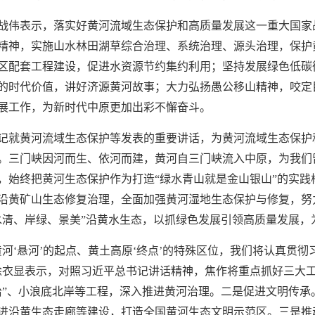
战伟表示，落实好黄河流域生态保护和高质量发展这一重大国家
精神，实施山水林田湖草综合治理、系统治理、源头治理，保护
区配套工程建设，促进水资源节约集约利用；坚持发展绿色低碳
的时代价值，讲好济源黄河故事；大力弘扬愚公移山精神，咬定
展工作，为新时代中原更加出彩不懈奋斗。
记就黄河流域生态保护等发表的重要讲话，为黄河流域生态保护
。三门峡因河而生、依河而建，黄河自三门峡流入中原，为我们留
，始终把黄河生态保护作为打造“绿水青山就是金山银山”的实践
沿黄矿山生态修复治理，全面加强黄河湿地生态保护与修复，努
水清、岸绿、景美”沿黄水生态，以抓绿色发展引领高质量发展，
河‘悬河’的起点、黄土高原‘终点’的特殊区位，我们将认真贯
徐衣显表示，对照习近平总书记讲话精神，焦作将重点抓好三大
治”、小浪底北岸等工程，深入推进黄河治理。二是促进文明传承
进沿黄生态走廊等建设，打造全国黄河生态文明示范区。三是推