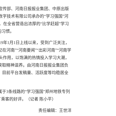
委宣传部、河南日报报业集团、中原出版
数字技术有限公司承办的“学习强国”河
在全省营造出浓厚的“比学赶超”学习
的习惯。
19年1月1日上线以来，受到广泛关注，
河南”“河南要闻”“出彩河南”“河南学
挥带头作用，以饱满的热情投入学习大潮，
中获取精神滋养。由河南日报报业集团负
力。目前平台发稿量、活跃度等均稳居全
于3条线路的“学习强国”郑州地铁专列
了乘客的好评。（记者 陈小平）
责任编辑：王世洋