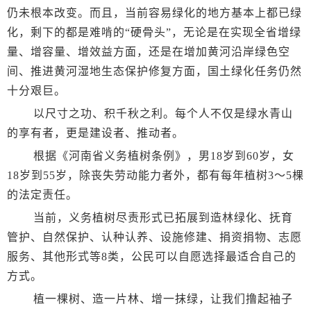
仍未根本改变。而且，当前容易绿化的地方基本上都已绿
化，剩下的都是难啃的“硬骨头”，无论是在实现全省增绿
量、增容量、增效益方面，还是在增加黄河沿岸绿色空
间、推进黄河湿地生态保护修复方面，国土绿化任务仍然
十分艰巨。
以尺寸之功、积千秋之利。每个人不仅是绿水青山
的享有者，更是建设者、推动者。
根据《河南省义务植树条例》，男18岁到60岁，女
18岁到55岁，除丧失劳动能力者外，都有每年植树3～5棵
的法定责任。
当前，义务植树尽责形式已拓展到造林绿化、抚育
管护、自然保护、认种认养、设施修建、捐资捐物、志愿
服务、其他形式等8类，公民可以自愿选择最适合自己的
方式。
植一棵树、造一片林、增一抹绿，让我们撸起袖子