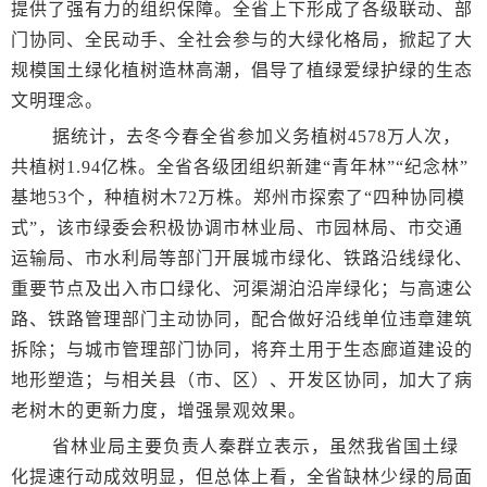
提供了强有力的组织保障。全省上下形成了各级联动、部
门协同、全民动手、全社会参与的大绿化格局，掀起了大
规模国土绿化植树造林高潮，倡导了植绿爱绿护绿的生态
文明理念。
据统计，去冬今春全省参加义务植树4578万人次，
共植树1.94亿株。全省各级团组织新建“青年林”“纪念林”
基地53个，种植树木72万株。郑州市探索了“四种协同模
式”，该市绿委会积极协调市林业局、市园林局、市交通
运输局、市水利局等部门开展城市绿化、铁路沿线绿化、
重要节点及出入市口绿化、河渠湖泊沿岸绿化；与高速公
路、铁路管理部门主动协同，配合做好沿线单位违章建筑
拆除；与城市管理部门协同，将弃土用于生态廊道建设的
地形塑造；与相关县（市、区）、开发区协同，加大了病
老树木的更新力度，增强景观效果。
省林业局主要负责人秦群立表示，虽然我省国土绿
化提速行动成效明显，但总体上看，全省缺林少绿的局面