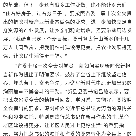
的基础，但下一步还有很多工作要做，绝不能让乡亲们
“住着好房子、过着穷日子”，要按照省委十届十次全会提
出的把农村新产业新业态做强的要求，进一步加快立足自
身资源的产业发展，让乡亲们稳定增收，还要带动周边发
展，“我给自己定下个新目标，要带领太行山新乡段十几
万人共同致富，把我们农村建设得更美，把农业发展得更
强，让农民生活得更幸福。”
“省委十届十次全会对党员干部如何实现新时代新担
当新作为提出了明确要求，鼓舞了全省上下继续坚定信
心、埋头苦干、奋勇争先，为谱写新时代中原更加出彩的
绚丽篇章不懈奋斗的干劲。”新县县委书记吕旅表示，要
把此次省委全会的精神带回去、学习透、贯彻好，要按照
全会提出的要求，深刻领会习近平总书记对河南的深情关
怀和殷殷嘱托，特别是践行总书记在新县作出的“把革命
老区建设得更好，让老区人民过上更好生活”的重要指
示，努力把总书记的嘱托和省委的要求转化为全县上下的