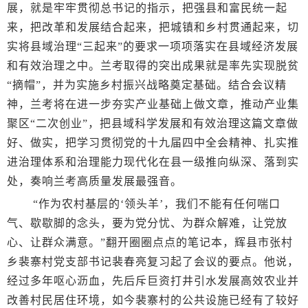
展，就是牢牢贯彻总书记的指示，把强县和富民统一起
来，把改革和发展结合起来，把城镇和乡村贯通起来，切
实将县域治理“三起来”的要求一项项落实在县域经济发展
和有效治理之中。兰考取得的突出成果就是率先实现脱贫
“摘帽”，并为实施乡村振兴战略奠定基础。结合会议精
神，兰考将在进一步夯实产业基础上做文章，推动产业集
聚区“二次创业”，把县域科学发展和有效治理这篇文章做
好、做实，把学习贯彻党的十九届四中全会精神、扎实推
进治理体系和治理能力现代化在县一级推向纵深、落到实
处，奏响兰考高质量发展最强音。
“作为农村基层的‘领头羊’，我们不能有任何喘口
气、歇歇脚的念头，要为党分忧、为群众解难，让党放
心、让群众满意。”翻开圈圈点点的笔记本，辉县市张村
乡裴寨村党支部书记裴春亮复习起了会议的要点。他说，
经过多年呕心沥血，先后斥巨资打井引水发展高效农业并
改善村民居住环境，如今裴寨村的公共设施已经有了较好