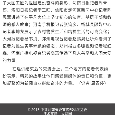
了大国工匠为祖国建设奋斗的身影；河南日报记者周青
莎、洛阳日报记者李三旺、信阳市浉河区新闻中心记者陈
思覃讲述了在平凡岗位上坚守初心的法官、基层干部和教
师的感人故事；河南手机报记者张钧彦、柘城县融媒中心
记者李坤龙展示了农村物质生活和精神生活的可喜变化；
大河报记者杨书贞、郑州电视台记者赵鹏翼让听众看到了
记者为民生实事奔跑的姿态；郑州报业冬呱视频记者程红
森、河南广播电视台记者高慧传递了凡人善举和人间大爱
的力量。
在巡讲结束后的交流会上，三个地方的记者代表纷
纷表示，精彩的故事让他们感受到媒体的责任和价值，更
加凝聚起为新闻事业继续奋斗的力量。（记者 周青莎）
© 2018 中共河南省委宣传部机关党委
技术支持：
大河网