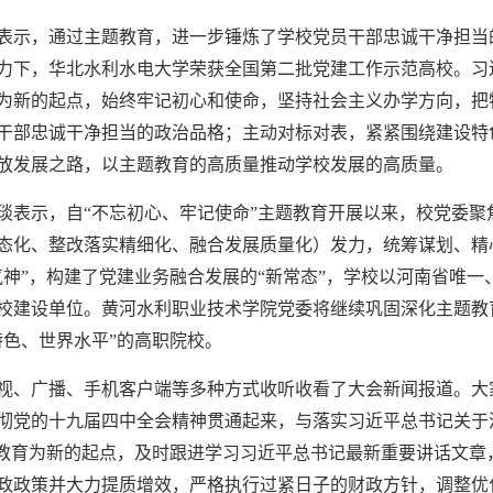
表示，通过主题教育，进一步锤炼了学校党员干部忠诚干净担当
力下，华北水利水电大学荣获全国第二批党建工作示范高校。习
为新的起点，始终牢记初心和使命，坚持社会主义办学方向，把
干部忠诚干净担当的政治品格；主动对标对表，紧紧围绕建设特
放发展之路，以主题教育的高质量推动学校发展的高质量。
琰表示，自“不忘初心、牢记使命”主题教育开展以来，校党委聚
态化、整改落实精细化、融合发展质量化）发力，统筹谋划、精
气神”，构建了党建业务融合发展的“新常态”，学校以河南省唯
校建设单位。黄河水利职业技术学院党委将继续巩固深化主题教
特色、世界水平”的高职院校。
视、广播、手机客户端等多种方式收听收看了大会新闻报道。大
彻党的十九届四中全会精神贯通起来，与落实习近平总书记关于
题教育为新的起点，及时跟进学习习近平总书记最新重要讲话文章
政政策并大力提质增效，严格执行过紧日子的财政方针，调整优