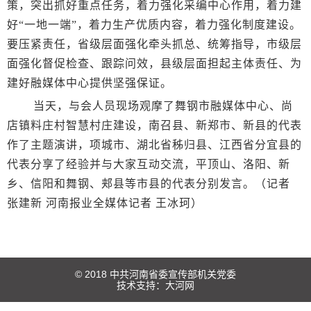
策，突出抓好重点任务，着力强化采编中心作用，着力建
好“一地一端”，着力生产优质内容，着力强化制度建设。
要压紧责任，省级层面强化牵头抓总、统筹指导，市级层
面强化督促检查、跟踪问效，县级层面担起主体责任、为
建好融媒体中心提供坚强保证。
当天，与会人员现场观摩了舞钢市融媒体中心、尚
店镇料庄村智慧村庄建设，南召县、新郑市、新县的代表
作了主题演讲，项城市、湖北省秭归县、江西省分宜县的
代表分享了经验并与大家互动交流，平顶山、洛阳、新
乡、信阳和舞钢、郏县等市县的代表分别发言。（记者
张建新 河南报业全媒体记者 王冰珂）
© 2018 中共河南省委宣传部机关党委
技术支持：
大河网