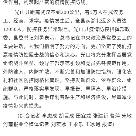
治作用，构筑起严密的疫情防控防线。
光山县距离武汉不到200公里，有5万人在武汉务
工、经商、求学。疫情发生后，全县从湖北返乡人员达
12050人，防控任务异常艰巨。光山县疫情防控指挥部政
委、县委书记刘勇表示，总书记在中央政治局常委会上的
重要讲话，为我们指明了努力的方向，更加坚定了我们打
赢疫情防控阻击战的信心和决心。光山将充分发挥基层党
组织战斗堡垒、领导干部示范引领和党员先锋模范作用，
外防输入、内防扩散，不断完善和加强防控措施，强化农
村和社区防控网格化管理，坚持发动群众、依靠群众、组
织群众，严格落实早发现、早报告、早隔离、早治疗措
施。与此同时，着手谋划春耕生产和经济建设，尽量减少
疫情带来的损失。
（综合记者 李虎成 胡巨成 田宜龙 张建新 曹萍 宋敏
河南报业全媒体记者 刘宏冰 王永乐 王冰珂 报道）