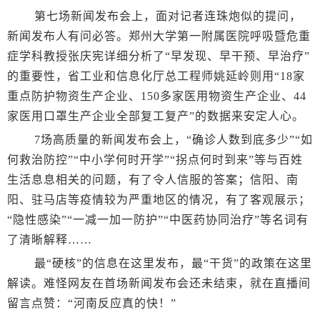
第七场新闻发布会上，面对记者连珠炮似的提问，
新闻发布人有问必答。郑州大学第一附属医院呼吸暨危重
症学科教授张庆宪详细分析了“早发现、早干预、早治疗”
的重要性，省工业和信息化厅总工程师姚延岭则用“18家
重点防护物资生产企业、150多家医用物资生产企业、44
家医用口罩生产企业全部复工复产”的数据来安定人心。
7场高质量的新闻发布会上，“确诊人数到底多少”“如
何救治防控”“中小学何时开学”“拐点何时到来”等与百姓
生活息息相关的问题，有了令人信服的答案；信阳、南
阳、驻马店等疫情较为严重地区的情况，有了客观展示；
“隐性感染”“一减一加一防护”“中医药协同治疗”等名词有
了清晰解释……
最“硬核”的信息在这里发布，最“干货”的政策在这里
解读。难怪网友在首场新闻发布会还未结束，就在直播间
留言点赞：“河南反应真的快！”