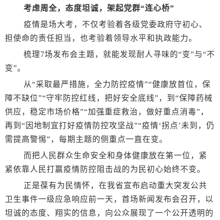
考虑周全，态度坦诚，架起党群“连心桥”
疫情是场大考，不仅考验着各级党委政府守初心、
担使命的责任担当，也考验着领导水平和执政能力。
梳理7场发布会主题，就能发现耐人寻味的“变”与“不
变”。
从“采取最严措施，全力防控疫情”“健康放首位，保
障不缺位”“守牢防控红线，把好安全底线”，到“保障药械
供应，稳定市场价格”“加强重症救治，做好重点消毒”，
再到“因地制宜打好疫情防控攻坚战”“疫情‘拐点’未到，仍
需提高警惕”，每期主题的侧重点一直在变。
而把人民群众生命安全和身体健康放在第一位，紧
紧依靠人民打赢疫情防控阻击战的为民初心始终不变。
正是葆有为民情怀，在我省宣布启动重大突发公共
卫生事件一级应急响应前一天，首场新闻发布会召开，以
坦诚的态度、翔实的信息，向公众展现了一个公开透明的