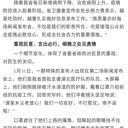
随着我省每日新增病例下降、治愈病例上升，疫情
防控进入胶着阶段。省卫健委宣传处处长杨力勇表示，越
是吃劲时，越要扎实做好信息发布工作。“高质量办好每
场新闻发布会，不仅是我们的职责所在，也是增强公众抗
击疫情必胜信心、形成全社会合力的重要措施。”
重视民意，言出必行，细微之处见真情
一个细节变化，体现了省委省政府对民意的重视、
对民生的关切。
1月31日，一群特殊的发布人出现在第二场新闻发布
会上，他们是我省首批支援湖北医疗队的队员。大屏幕
上，他们刚刚脱掉被汗水浸湿的防护服，戴着口罩介绍前
线的抗疫工作。回答完毕时，他们冲着镜头坚定地说：
“请家乡父老放心！我们一切安好，不打胜仗，绝不返
程！”
口罩遮住了他们上扬的嘴角，但眯起的眼睛挡不住