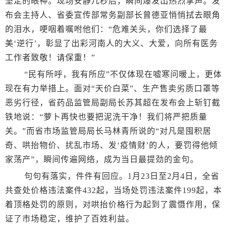
坚定的眼神。现场安静几秒后，瞬间爆发出热烈掌声。发
布会主持人、省委宣传部常务副部长曾德亚悄悄拭去眼角
的泪水，哽咽着嘱咐他们：“危难关头，你们选择了最
美‘逆行’，彰显了出彩河南人的大义、大爱，向所有医务
工作者致敬！请保重！”
“民有所呼，我有所应”不仅体现在嘘寒问暖上，更体
现在有力举措上。面对“天价白菜”、生产售卖劣质口罩等
恶劣行径，省药品监管局副局长苏其超在发布会上斩钉截
铁地说：“萝卜再快也要把泥洗干净！我们将严把质量
关。”而省市场监管局局长马林青所说的“对凡是囤积居
奇、哄抬物价、扰乱市场、发‘疫情财’的人，要罚得他倾
家荡产”，瞬间传遍网络，成为当日最提劲的金句。
句句有落实，件件有回应。1月23日至2月4日，全省
共查处价格违法案件432起，当场处罚违法案件199起，本
着顶格处罚的原则，对哄抬价格行为起到了震慑作用，保
证了市场稳定，维护了百姓利益。