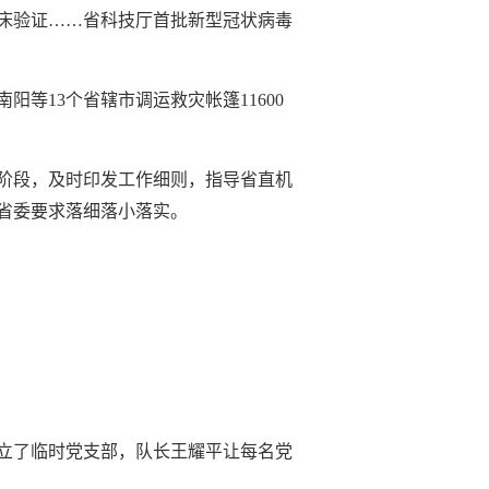
床验证……省科技厅首批新型冠状病毒
南阳等13个省辖市调运救灾帐篷11600
阶段，及时印发工作细则，指导省直机
省委要求落细落小落实。
成立了临时党支部，队长王耀平让每名党