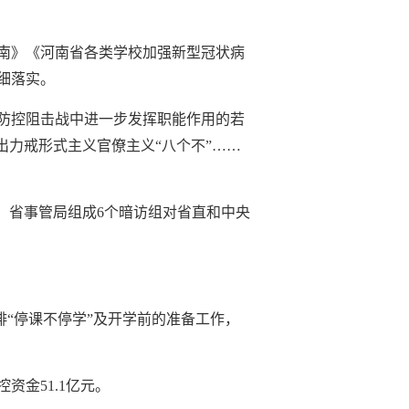
南》《河南省各类学校加强新型冠状病
细落实。
防控阻击战中进一步发挥职能作用的若
出力戒形式主义官僚主义“八个不”……
、省事管局组成6个暗访组对省直和中央
排“停课不停学”及开学前的准备工作，
金51.1亿元。