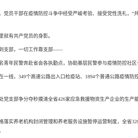
。党员干部在疫情防控斗争中经受严峻考验、接受党性洗礼，“共
里就有共产党员的身影。
到支部，一切工作靠支部——
100名青年民警奔赴省会各执勤点，协助基层民警参与疫情防控社
一线，349个高速公路出入口检疫站、1894个普通公路疫情
处党支部争分夺秒摸清全省426家应急救援物资生产企业的生产
格落实养老机构封闭管理和养老服务设施暂停运营制度，全省320
。