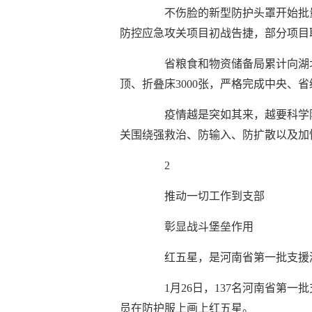
不伤脸的新型防护头罩开始批
防控应急攻关项目初战告捷，部分项目
省粮食和物资储备局累计向湖北调
顶、折叠床3000张，严格完成中央、
疫情越是突如其来，越要科学
关围绕强救治、防输入、防扩散以及加
2
推动一切工作到支部
彰显战斗堡垒作用
红五星，是河南省第一批支援
1月26日，137名河南省第
员在防护服上画上红五星。