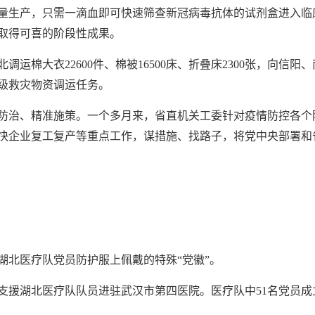
量生产，只需一滴血即可快速筛查新冠病毒抗体的试剂盒进入临
取得可喜的阶段性成果。
运棉大衣22600件、棉被16500床、折叠床2300张，向信阳、
省级救灾物资调运任务。
防治、精准施策。一个多月来，省直机关工委针对疫情防控各个
快企业复工复产等重点工作，谋措施、找路子，将党中央部署和
湖北医疗队党员防护服上佩戴的特殊“党徽”。
一批支援湖北医疗队队员进驻武汉市第四医院。医疗队中51名党员