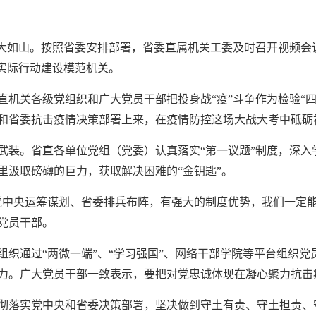
任大如山。按照省委安排部署，省委直属机关工委及时召开视频会
”实际行动建设模范机关。
机关各级党组织和广大党员干部把投身战“疫”斗争作为检验“四个
和省委抗击疫情决策部署上来，在疫情防控这场大战大考中砥砺
武装。省直各单位党组（党委）认真落实“第一议题”制度，深入
里汲取磅礴的巨力，获取解决困难的“金钥匙”。
党中央运筹谋划、省委排兵布阵，有强大的制度优势，我们一定能
党员干部。
组织通过“两微一端”、“学习强国”、网络干部学院等平台组织
力。广大党员干部一致表示，要把对党忠诚体现在凝心聚力抗击
彻落实党中央和省委决策部署，坚决做到守土有责、守土担责、