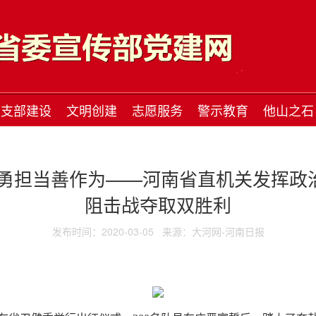
支部建设
文明创建
志愿服务
警示教育
他山之石
中勇担当善作为——河南省直机关发挥政
阻击战夺取双胜利
发布时间：2020-03-05
来源：大河网-河南日报