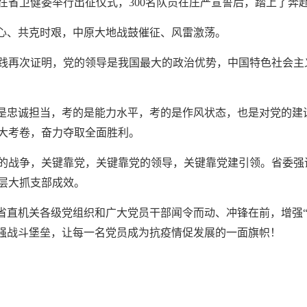
卫健委举行出征仪式，300名队员在庄严宣誓后，踏上了奔
同心、共克时艰，中原大地战鼓催征、风雷激荡。
践再次证明，党的领导是我国最大的政治优势，中国特色社会主
的是忠诚担当，考的是能力水平，考的是作风状态，也是对党的建
大考卷，奋力夺取全面胜利。
的战争，关键靠党，关键靠党的领导，关键靠党建引领。省委强
层大抓支部成效。
省直机关各级党组织和广大党员干部闻令而动、冲锋在前，增强“
坚强战斗堡垒，让每一名党员成为抗疫情促发展的一面旗帜！