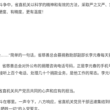
斗争中，省直机关以科学的精神和有效的方法，采取严之又严、实
有硬度、有精度，更有温度！
会……”简单的一句话，省慈善总会募捐救助部副部长李元春每天
037119086，省慈善总会对外公布的捐赠咨询电话号码，正是李元
—接听上百个电话、处理几十个捐款业务，是他工作的常态。李元
名省直机关共产党员共同的心声和应有的担当。
斗在哪里。一声令下，八方响应，省直机关党员干部迅速集结到鲜
民牺牲一切”的入党誓言。