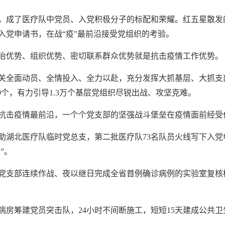
，成了医疗队中党员、入党积极分子的标配和荣耀。红五星散发
入党申请书，在战“疫”最前沿接受党组织的考验。
治优势、组织优势、密切联系群众优势就是抗击疫情工作优势。
关全面动员、全情投入、全力以赴，充分发挥大抓基层、大抓支
139个，有力引导1.3万个基层党组织尽锐出战、攻坚克难。
抗击疫情最前沿，一个个党支部的坚强战斗堡垒在疫情面前经受
助湖北医疗队临时党总支，第二批医疗队73名队员火线写下入党
”。
党支部连续作战、夜以继日完成全省首例确诊病例的实验室复核检
病房筹建党员突击队，24小时不间断施工，短短15天建成公共