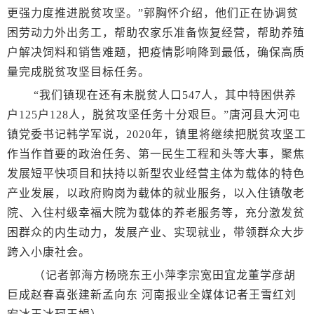
更强力度推进脱贫攻坚。”郭胸怀介绍，他们正在协调贫
困劳动力外出务工，帮助农家乐准备恢复经营，帮助养殖
户解决饲料和销售难题，把疫情影响降到最低，确保高质
量完成脱贫攻坚目标任务。
“我们镇现在还有未脱贫人口547人，其中特困供养
户125户128人，脱贫攻坚任务十分艰巨。”唐河县大河屯
镇党委书记韩学军说，2020年，镇里将继续把脱贫攻坚工
作当作首要的政治任务、第一民生工程和头等大事，聚焦
发展短平快项目和扶持以新型农业经营主体为载体的特色
产业发展，以政府购岗为载体的就业服务，以入住镇敬老
院、入住村级幸福大院为载体的养老服务等，充分激发贫
困群众的内生动力，发展产业、实现就业，带领群众大步
跨入小康社会。
（记者郭海方杨晓东王小萍李宗宽田宜龙董学彦胡
巨成赵春喜张建新孟向东 河南报业全媒体记者王雪红刘