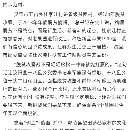
的示范村。
灵宝市五亩乡杜家洼村是省级贫困村，经过3年脱贫
攻坚，于2018年年底脱贫摘帽。“总书记在会上说，摘帽
脱贫不是终点，而是新生活、新奋斗的起点。杜家洼村正
抢抓春光，对老果园进行改造，种植新品苹果1900亩，我
们有信心巩固脱贫成果，让群众生活更上一层楼。”灵宝
市纪委监委驻杜家洼村扶贫工作队队员董友品说。
“脱贫攻坚战不是轻轻松松一冲锋就能打赢的。”这句
话让汝阳县十八盘乡党委书记李军旗深有感触。十八盘乡
位于伏牛山深山区，面临脱贫攻坚和前坪水库移民两项难
啃的硬骨头。全乡16个行政村，原来贫困村就有13个，到
现在还有4个村没有摘帽。李军旗坚定地说：“硬骨头我们
要啃下来，新挑战我们要拿下来，确保剩余4个贫困村今
年实现全面脱贫。”
靠着“输血”“造血”并举，鄢陵县望田镇蔡家村的文化