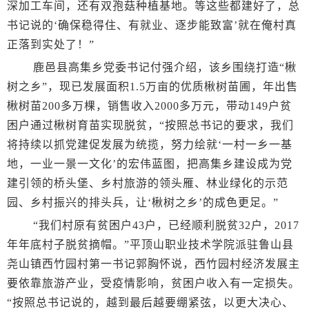
深加工车间，还有双孢菇种植基地。等这些都建好了，总
书记说的‘确保稳得住、有就业、逐步能致富’就在俺村真
正落到实处了！”
鹿邑县高集乡党委书记付强介绍，该乡围绕打造“楸
树之乡”，现已发展面积1.5万亩的优质楸树苗圃，年出售
楸树苗200多万棵，销售收入2000多万元，带动149户贫
困户通过楸树育苗实现脱贫，“按照总书记的要求，我们
将持续以抓党建促发展为统揽，努力绘就‘一村一乡一基
地，一业一景一文化’的宏伟蓝图，把高集乡建设成为党
建引领的桥头堡、乡村旅游的领头雁、林业绿化的示范
园、乡村振兴的排头兵，让‘楸树之乡’的成色更足。”
“我们村原有贫困户43户，已经顺利脱贫32户，2017
年年底村子脱贫摘帽。”平顶山职业技术学院派驻鲁山县
尧山镇西竹园村第一书记郭胸怀说，西竹园村经济发展主
要依靠旅游产业，受疫情影响，贫困户收入有一定损失。
“按照总书记说的，越到最后越要绷紧弦，以更大决心、