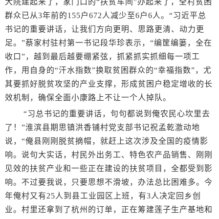
大院建起来了，家门口的“扶贫车间”办起来了，全村贫困
群众已从3年前的155户672人减少至6户6人。“习近平总
书记的重要讲话，让我们方向更明、思路更清、动力更
足。”蔡家村驻村第一书记段华珍表示，“编筐编篓，全在
收口”，越到最后越要绷紧弦，抓紧抓实抓细每一项工
作，用自身的“汗水指数”换取贫困群众的“幸福指数”，尤
其要抓好脱贫攻坚的产业支撑，形成贫困户稳定增收的长
效机制，确保全面小康路上不让一个人掉队。
“习总书记的重要讲话，句句都说到俺农民心坎里去
了！”淮滨县期思镇洪香铺村党支部书记祝孟乾激动地
说，“俺县刚刚脱贫摘帽，就赶上这次涉及全国的疫情影
响。说句大实话，村民外出务工、特色农产品销售、刚刚
见效的扶贫产业和一些正在建设的扶贫项目，全都受到影
响。不过要我说，只要思想不滑坡，办法总比困难多。今
年俺村又有25人到县工业园区上班，有3人决定回乡创
业。村里还拿到了杭州的订单，正在筹建莲子生产基地和