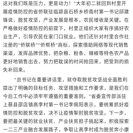
这对我们既是压力，更是动力！”大年初二就回到村里开
展疫情防控的省侨联驻临颍县石桥乡桥南村第一书记邱建
锋说，脱贫攻坚，产业发展是根本，农民增收是关键。在
严格做好疫情防控的前提下，村里正组织大家有序搞好农
业生产，引导农民在家门口就业。他们还针对村里合作社
注册的“侨联桥”“侨帮桥”商标，探索借助网络等现代销售
渠道，发挥品牌优势，把杂粮、粉条、辣椒等特色农产品
更好地销售出去，努力把耽误的时间抢回来，把受到的损
失补回来。
“总书记在重要讲话里，就夺取脱贫攻坚战全面胜利
提出了明确的目标任务、攻坚措施和工作要求，是我们在
今后工作中必须牢牢遵循的重要准则。”省委宣传部派驻
上蔡县邵店镇高李村第一书记李佩阳表示，要统筹抓好疫
情防控和脱贫攻坚，决不让疫情掣肘脱贫攻坚。下一步，
要把最关键的就业扶贫、产业扶贫担子挑起来，积极探索
一二三产业融合发展路子，争取让高李村成为脱贫奔小康